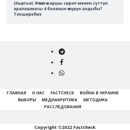
(Кыргыз) Жөтөлгө каршы сироп менен сүттүн
аралашмасы 4 баланын өмүрүн алдыбы?
Текшеребиз
Telegram
Facebook
WhatsApp
ГЛАВНАЯ
О НАС
FACTCHECK
ВОЙНА В УКРАИНЕ
ВЫБОРЫ
МЕДИАКРИТИКА
МЕТОДИКА
РАССЛЕДОВАНИЯ
Copyright ©2022 Factcheck