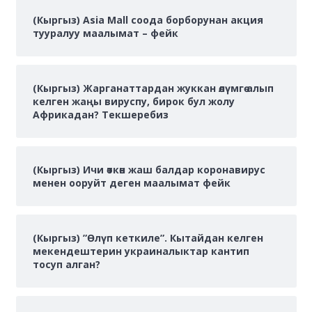
(Кыргыз) Asia Mall соода борборунан акция
тууралуу маалымат – фейк
(Кыргыз) Жарганаттардан жуккан өлүмгө алып
келген жаңы вируспу, бирок бул жолу
Африкадан? Текшеребиз
(Кыргыз) Ичи өткөн жаш балдар коронавирус
менен ооруйт деген маалымат фейк
(Кыргыз) ”Өлүп кеткиле”. Кытайдан келген
мекендештерин украиналыктар кантип
тосуп алган?