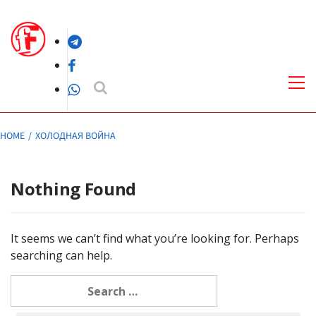
Skip
to
Telegram
content
Facebook
Pri
Me
WhatsApp
HOME
ХОЛОДНАЯ ВОЙНА
Nothing Found
It seems we can’t find what you’re looking for. Perhaps
searching can help.
Search
for: