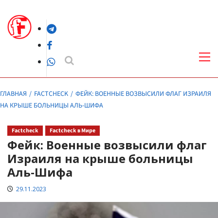
Перейти
к
Telegram
содержимому
Facebook
Осн
ме
WhatsApp
ГЛАВНАЯ
FACTCHECK
ФЕЙК: ВОЕННЫЕ ВОЗВЫСИЛИ ФЛАГ ИЗРАИЛЯ
НА КРЫШЕ БОЛЬНИЦЫ АЛЬ-ШИФА
Factcheck
Factcheck в Мире
Фейк: Военные возвысили флаг
Израиля на крыше больницы
Аль-Шифа
29.11.2023