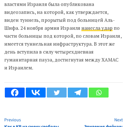
властями Израиля была опубликована
видеозапись, на которой, как утверждается,
виден туннель, прорытый под больницей Аль-
Шифа. 24 ноября армия Израиля
нанесла удар
по
части больницы под которой, по словам Израиля,
имеется туннельная инфраструктура. В этот же
день вступила в силу четырехдневная
гуманитарная пауза, достигнутая между ХАМАС
и Израилем.
Previous
Next
Continue
Как в КР на смену свободы
Эпидемия фейков: