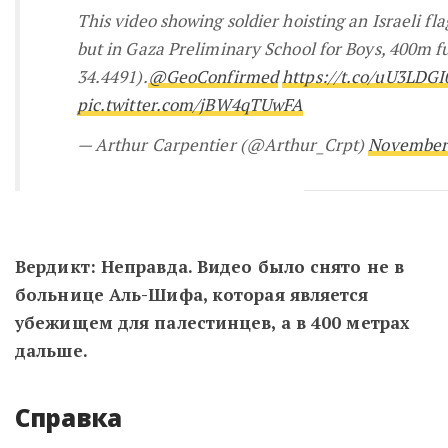
This video showing soldier hoisting an Israeli fla
but in Gaza Preliminary School for Boys, 400m fu
34.4491).
@GeoConfirmed
https://t.co/uU3LDG
pic.twitter.com/jBW4qTUwFA
— Arthur Carpentier (@Arthur_Crpt)
November 
Вердикт: Неправда. Видео было снято не в
больнице Аль-Шифа, которая является
убежищем для палестинцев, а в 400 метрах
дальше.
Справка