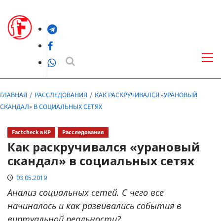
Перейти
к
Telegram
содержимому
Facebook
Осн
ме
WhatsApp
ГЛАВНАЯ
РАССЛЕДОВАНИЯ
КАК РАСКРУЧИВАЛСЯ «УРАНОВЫЙ
СКАНДАЛ» В СОЦИАЛЬНЫХ СЕТЯХ
Factcheck в КР
Расследования
Как раскручивался «урановый
скандал» в социальных сетях
03.05.2019
Анализ социальных сетей. С чего все
начиналось и как развивались события в
виртуальной реальности?