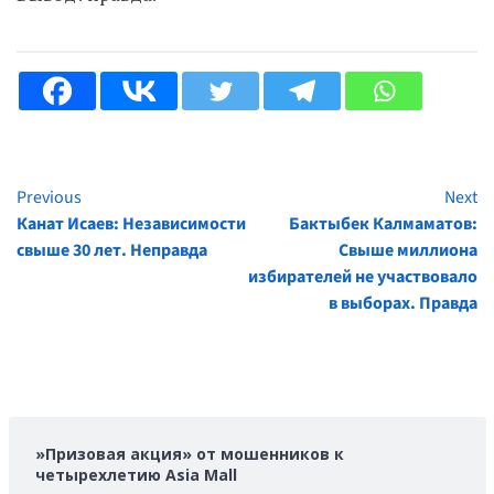
Previous
Next
Continue
Канат Исаев: Независимости
Бактыбек Калмаматов:
Reading
свыше 30 лет. Неправда
Свыше миллиона
избирателей не участвовало
в выборах. Правда
»Призовая акция» от мошенников к
четырехлетию Asia Mall