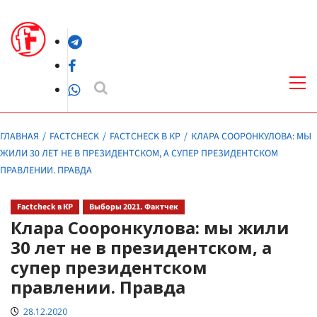
Перейти
к
Telegram
содержимому
Facebook
Осн
ме
WhatsApp
ГЛАВНАЯ
FACTCHECK
FACTCHECK В КР
КЛАРА СООРОНКУЛОВА: МЫ
ЖИЛИ 30 ЛЕТ НЕ В ПРЕЗИДЕНТСКОМ, А СУПЕР ПРЕЗИДЕНТСКОМ
ПРАВЛЕНИИ. ПРАВДА
Factcheck в КР
Выборы 2021. Фактчек
Клара Сооронкулова: мы жили
30 лет не в президентском, а
супер президентском
правлении. Правда
28.12.2020