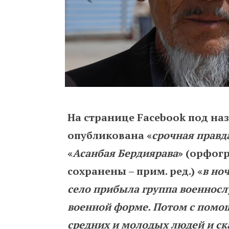
На странице Facebook
под на
опубликована «
срочная правд
«
Асанбая Бердиярава
» (орфог
сохранены – прим. ред.)
«
в
но
село
прибыла
группа
военнос
военной
форме
.
Потом
с
помо
средних
и
молодых
людей
и
ск