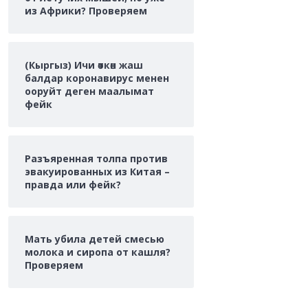
из Африки? Проверяем
(Кыргыз) Ичи өткөн жаш
балдар коронавирус менен
ооруйт деген маалымат
фейк
Разъяренная толпа против
эвакуированных из Китая –
правда или фейк?
Мать убила детей смесью
молока и сиропа от кашля?
Проверяем