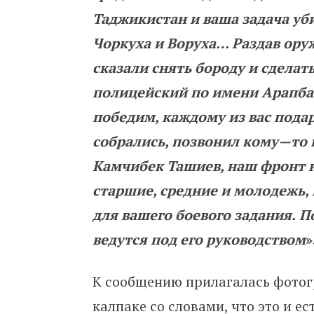
Таджикистан
и
ваша
задача
уб
Чоркуха
и
Воруха… Раздав
ору
сказали
снять
бороду
и
сделат
полицейский
по
имени
Арапба
победим
,
каждому
из
вас
пода
собрались
,
позвонил
кому
—
то
Камчибек
Ташиев
,
наш
фронт
старшие
,
средние
и
молодежь
,
для
вашего
боевого
задания
.
П
ведутся
под
его
руководством
»
К сообщению прилагалась фотог
калпаке со словами, что это и е