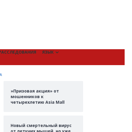
РАССЛЕДОВАНИЯ
ЯЗЫК
А
»Призовая акция» от
мошенников к
четырехлетию Asia Mall
Новый смертельный вирус
от летучих мышей, но уже