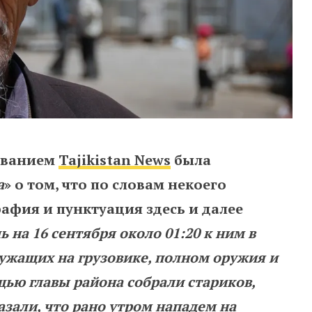
званием
Tajikistan News
была
а
» о том, что по словам некоего
рафия и пунктуация здесь и далее
чь
на
16
сентября
около
01:20
к
ним
в
лужащих
на
грузовике
,
полном
оружия
и
щью
главы
района
собрали
стариков
,
азали
,
что
рано
утром
нападем
на