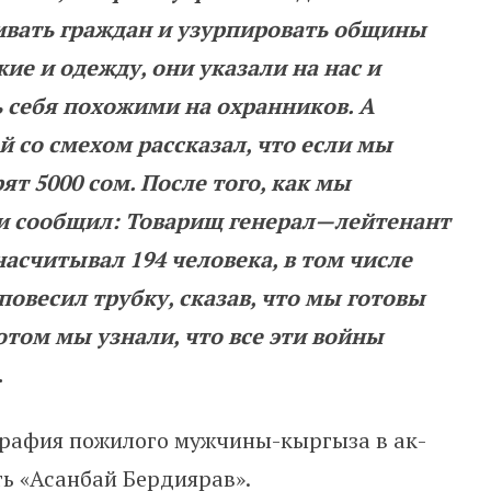
ивать
граждан
и
узурпировать
общины
жие
и
одежду
,
они
указали
на
нас
и
ь
себя
похожими
на
охранников
.
А
й
со
смехом
рассказал
,
что
если
мы
рят
5000
сом.
После
того
,
как
мы
и
сообщил
:
Товарищ
генерал
—
лейтенант
насчитывал
194
человека
,
в
том
числе
повесил
трубку
,
сказав
,
что
мы
готовы
отом
мы
узнали
,
что
все
эти
войны
.
рафия пожилого мужчины-кыргыза в ак-
сть «Асанбай Бердиярав».