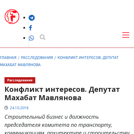
Перейти
к
Telegram
содержимому
Facebook
Осн
ме
WhatsApp
ГЛАВНАЯ
РАССЛЕДОВАНИЯ
КОНФЛИКТ ИНТЕРЕСОВ. ДЕПУТАТ
МАХАБАТ МАВЛЯНОВА
Расследования
Конфликт интересов. Депутат
Махабат Мавлянова
24.10.2018
Строительный бизнес и должность
председателя комитета по транспорту,
коммуникациям, архитектуре и строительству