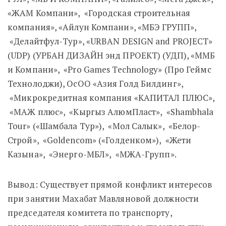
«ЖАМ Компани», «Городская строительная
компания», «Айлун Компани», «МБЭ ГРУПП»,
«Делайтфул-Тур», «URBAN DESIGN and PROJECT»
(UDP) (УРБАН ДИЗАЙН энд ПРОЕКТ) (УДП), «ММБ
и Компани», «Pro Games Technology» (Про Геймс
Технолоджи), ОсОО «Азия Голд Билдинг»,
«Микрокредитная компания «КАПИТАЛ ПЛЮС»,
«МАЖ плюс», «Кыргыз АлюмПласт», «Shambhala
Tour» («Шамбала Тур»), «Мол Салык», «Белор-
Строй», «Goldencom» («Голденком»), «Жети
Казына», «Энерго-МБЛ», «МЖА-Групп».
Вывод: Существует прямой конфликт интересов
при занятии Махабат Мавляновой должности
председателя комитета по транспорту,