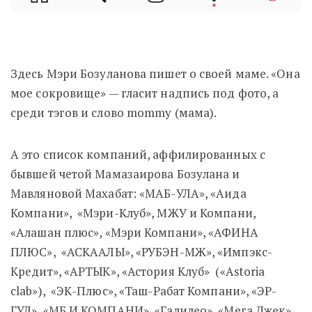
Здесь Мэри Бозуланова пишет о своей маме. «Она
мое сокровище» — гласит надпись под фото, а
среди тэгов и слово mommy (мама).
А это список компаний, аффилированных с
бывшей четой Мамазаирова Бозулана и
Мавляновой Махабат: «МАБ-УЛА», «Аида
Компани», «Мэри-Клуб», МЖУ и Компани,
«Алашан плюс», «Мэри Компани», «АФИНА
ПЛЮС», «АСКААЛЫ», «РУБЭН-МЖ», «Импэкс-
Кредит», «АРТЫК», «Астория Клуб» («Astoria
clab»), «ЭК-Плюс», «Таш-Рабат Компани», «ЭР-
ГУЛ», «МБ И КОМПАНИ», «Галилео», «Мега Джек»,