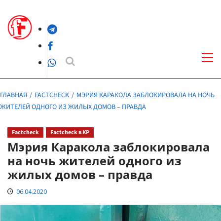
Перейти
к
Telegram
содержимому
Facebook
Осн
ме
WhatsApp
ГЛАВНАЯ
FACTCHECK
МЭРИЯ КАРАКОЛА ЗАБЛОКИРОВАЛА НА НОЧЬ
ЖИТЕЛЕЙ ОДНОГО ИЗ ЖИЛЫХ ДОМОВ – ПРАВДА
Factcheck
Factcheck в КР
Мэрия Каракола заблокировала
на ночь жителей одного из
жилых домов – правда
06.04.2020