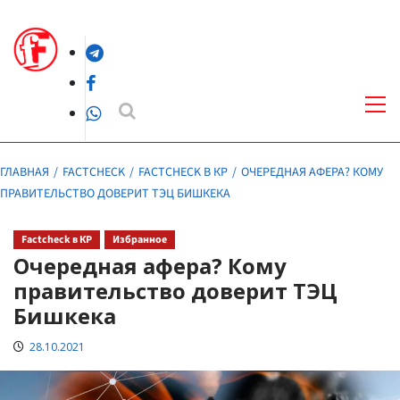
Перейти
к
Telegram
содержимому
Facebook
Осн
ме
WhatsApp
ГЛАВНАЯ
FACTCHECK
FACTCHECK В КР
ОЧЕРЕДНАЯ АФЕРА? КОМУ
ПРАВИТЕЛЬСТВО ДОВЕРИТ ТЭЦ БИШКЕКА
Factcheck в КР
Избранное
Очередная афера? Кому
правительство доверит ТЭЦ
Бишкека
28.10.2021