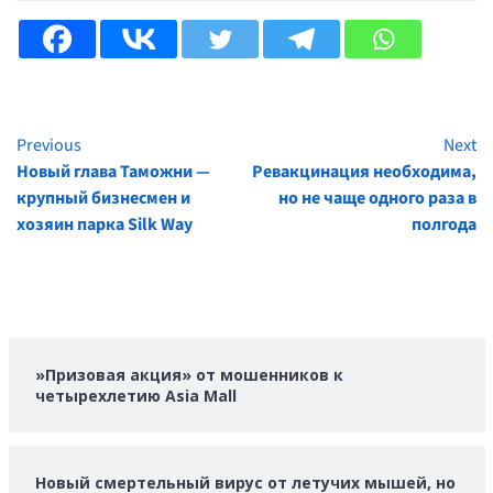
Previous
Next
Continue
Новый глава Таможни —
Ревакцинация необходима,
Reading
крупный бизнесмен и
но не чаще одного раза в
хозяин парка Silk Way
полгода
»Призовая акция» от мошенников к
четырехлетию Asia Mall
Новый смертельный вирус от летучих мышей, но