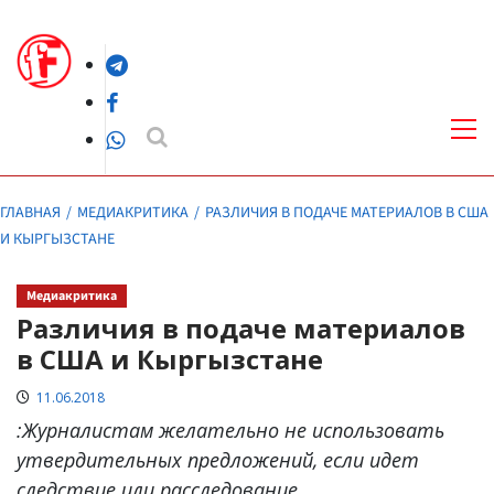
Перейти
к
Telegram
содержимому
Facebook
Осн
ме
WhatsApp
ГЛАВНАЯ
МЕДИАКРИТИКА
РАЗЛИЧИЯ В ПОДАЧЕ МАТЕРИАЛОВ В США
И КЫРГЫЗСТАНЕ
Медиакритика
Различия в подаче материалов
в США и Кыргызстане
11.06.2018
:Журналистам желательно не использовать
утвердительных предложений, если идет
следствие или расследование.