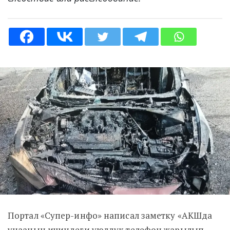
Портал «Супер-инфо» написал заметку «АКШда
унаанын ичиндеги уюлдук телефон жарылып,