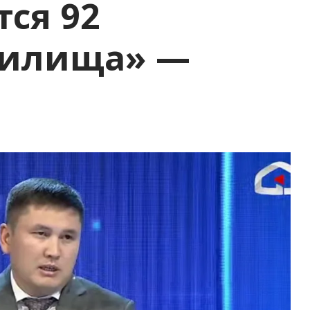
тся 92
нилища» —