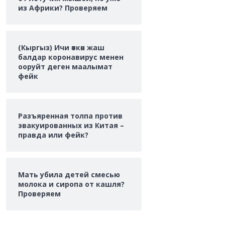
из Африки? Проверяем
(Кыргыз) Ичи өткөн жаш
балдар коронавирус менен
ооруйт деген маалымат
фейк
Разъяренная толпа против
эвакуированных из Китая –
правда или фейк?
Мать убила детей смесью
молока и сиропа от кашля?
Проверяем