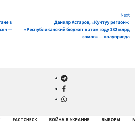
Next
ане в
Данияр Астаров, «Кучтуу регион»:
ысяч —
«Республиканский бюджет в этом году 182 млрд
сомов» — полуправда
Telegram
Facebook
WhatsApp
С
FACTCHECK
ВОЙНА В УКРАИНЕ
ВЫБОРЫ