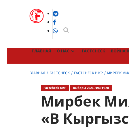
Перейти
к
Telegram
содержимому
Facebook
WhatsApp
ГЛАВНАЯ
О НАС
FACTCHECK
ВОЙНА В
ГЛАВНАЯ
FACTCHECK
FACTCHECK В КР
МИРБЕК МИЯ
Factcheck в КР
Выборы 2021. Фактчек
Мирбек Мия
«В Кыргызс