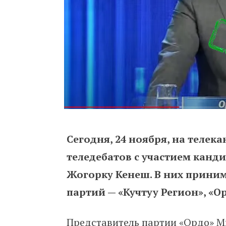
Сегодня, 24 ноября, на телек
теледебатов с участием канд
Жогорку Кенеш. В них приним
партий — «Кучтуу Регион», «О
Представитель партии «Ордо» М