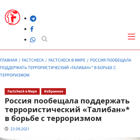
Перейти
к
Telegram
содержимому
Facebook
Осн
ме
WhatsApp
ГЛАВНАЯ
FACTCHECK
FACTCHECK В МИРЕ
РОССИЯ ПООБЕЩАЛА
ПОДДЕРЖАТЬ ТЕРРОРИСТИЧЕСКИЙ «ТАЛИБАН»* В БОРЬБЕ С
ТЕРРОРИЗМОМ
Factcheck в Мире
Избранное
Россия пообещала поддержать
террористический «Талибан»*
в борьбе с терроризмом
23.09.2021