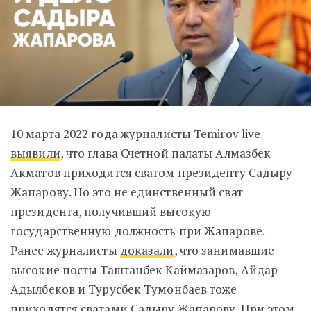
10 марта 2022 года журналисты Temirov live
выявили
, что глава Счетной палаты Алмазбек
Акматов приходится сватом президенту Садыру
Жапарову.
Но это не единственный сват
президента, получивший высокую
государственную должность при Жапарове.
Ранее журналисты
доказали
, что занимавшие
высокие посты Таштанбек Каймазаров, Айдар
Адылбеков и Турусбек Тумонбаев тоже
приходятся сватами Садыру Жапарову.
При этом