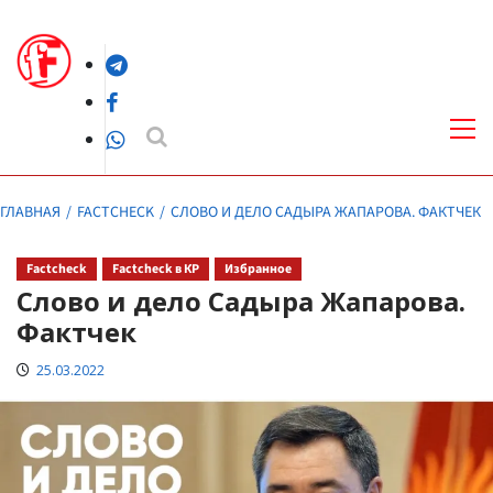
Перейти
к
Telegram
содержимому
Facebook
Осн
ме
WhatsApp
ГЛАВНАЯ
FACTCHECK
СЛОВО И ДЕЛО САДЫРА ЖАПАРОВА. ФАКТЧЕК
Factcheck
Factcheck в КР
Избранное
Слово и дело Садыра Жапарова.
Фактчек
25.03.2022