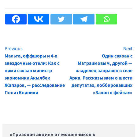
Previous
Next
Continue
Мальта, оффшоры и 4-х
Один связан с
Reading
звездочные отели: Как с
Матраимовым, другой —
ними связан министр
владелец заправок в селе
экономики Акылбек
Арка. Рассказываем о шести
Жапаров, — расследование
депутатах, лоббировавших
ПолитКлиники
«Закон о фейках»
»Призовая акция» от мошенников к