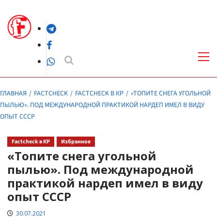
Перейти
к
Telegram
содержимому
Facebook
Осн
ме
WhatsApp
ГЛАВНАЯ
FACTCHECK
FACTCHECK В КР
«ТОПИТЕ СНЕГА УГОЛЬНОЙ
ПЫЛЬЮ». ПОД МЕЖДУНАРОДНОЙ ПРАКТИКОЙ НАРДЕП ИМЕЛ В ВИДУ
ОПЫТ СССР
Factcheck в КР
Избранное
«Топите снега угольной
пылью». Под международной
практикой нардеп имел в виду
опыт СССР
30.07.2021