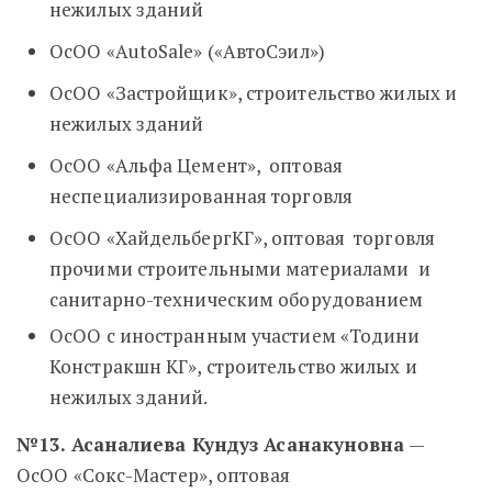
нежилых зданий
ОсОО «АutoSale» («АвтоСэил»)
ОсОО «Застройщик», строительство жилых и
нежилых зданий
ОсОО «Альфа Цемент», оптовая
неспециализированная торговля
ОсОО «ХайдельбергКГ», оптовая торговля
прочими строительными материалами и
санитарно-техническим оборудованием
ОсОО с иностранным участием «Тодини
Констракшн КГ», строительство жилых и
нежилых зданий.
№13. Асаналиева Кундуз Асанакуновна
—
ОсОО «Сокс-Мастер», оптовая