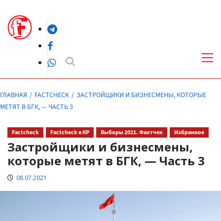
Перейти
к
Telegram
содержимому
Facebook
Осн
ме
WhatsApp
ГЛАВНАЯ
FACTCHECK
ЗАСТРОЙЩИКИ И БИЗНЕСМЕНЫ, КОТОРЫЕ
МЕТЯТ В БГК, — ЧАСТЬ 3
Factcheck
Factcheck в КР
Выборы 2021. Фактчек
Избранное
Застройщики и бизнесмены,
которые метят в БГК, — Часть 3
08.07.2021