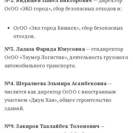
№2. Видишев Павел Викторович
— директор
ОсОО «ЭКО город», сбор безопасных отходов и:
ОсОО «Эко город Бишкек», сбор безопасных
отходов.
№3. Лалаза Фарида Юнусовна
— гендиректор
ОсОО «Таумер Логистик», деятельность грузового
автомобильного транспорта.
№4. Шералиева Эльмира Асанбековна
—
числится как директор ОсОО с иностранным
участием «Джун Хан», общее строительство
зданий.
№9. Закиров Таалайбек Толонович
—