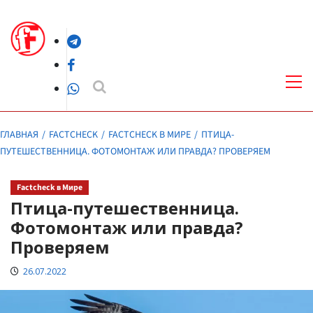
Перейти
к
Telegram
содержимому
Facebook
Осн
ме
WhatsApp
ГЛАВНАЯ
FACTCHECK
FACTCHECK В МИРЕ
ПТИЦА-
ПУТЕШЕСТВЕННИЦА. ФОТОМОНТАЖ ИЛИ ПРАВДА? ПРОВЕРЯЕМ
Factcheck в Мире
Птица-путешественница.
Фотомонтаж или правда?
Проверяем
26.07.2022