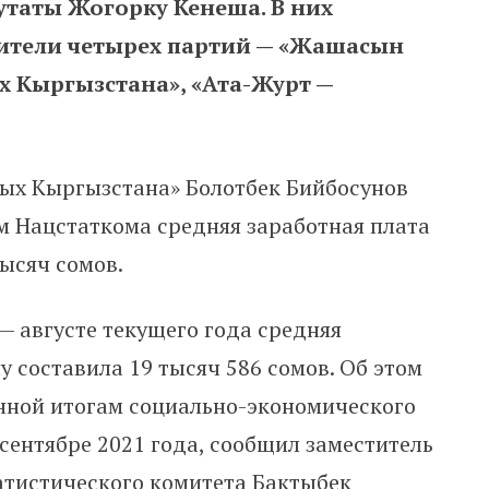
утаты Жогорку Кенеша. В них
ители четырех партий — «Жашасын
х Кыргызстана», «Ата-Журт —
ых Кыргызстана» Болотбек Бийбосунов
ым Нацстаткома средняя заработная плата
тысяч сомов.
 — августе текущего года средняя
у составила 19 тысяч 586 сомов. Об этом
нной итогам социально-экономического
 сентябре 2021 года, сообщил заместитель
атистического комитета Бактыбек