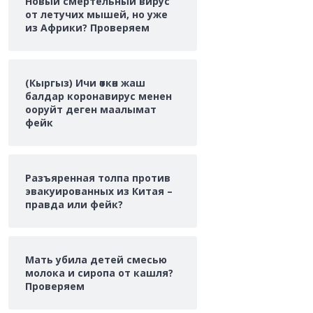
Новый смертельный вирус
от летучих мышей, но уже
из Африки? Проверяем
(Кыргыз) Ичи өткөн жаш
балдар коронавирус менен
ооруйт деген маалымат
фейк
Разъяренная толпа против
эвакуированных из Китая –
правда или фейк?
Мать убила детей смесью
молока и сиропа от кашля?
Проверяем