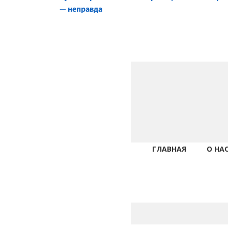
Reading
— неправда
ГЛАВНАЯ
О НА