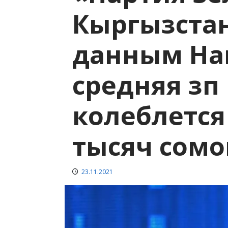
Кыргызстан
данным На
средняя зп 
колеблется
тысяч сомо
23.11.2021