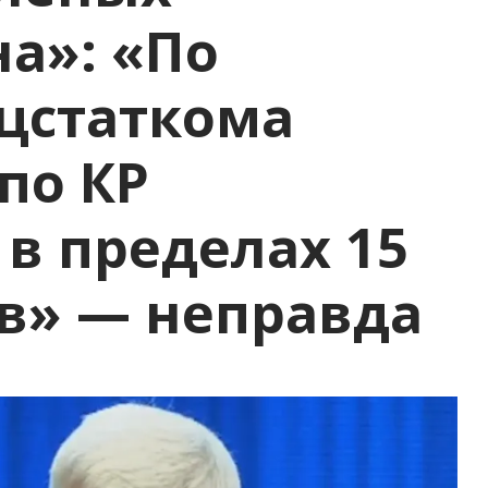
а»: «По
цстаткома
по КР
 в пределах 15
в» — неправда