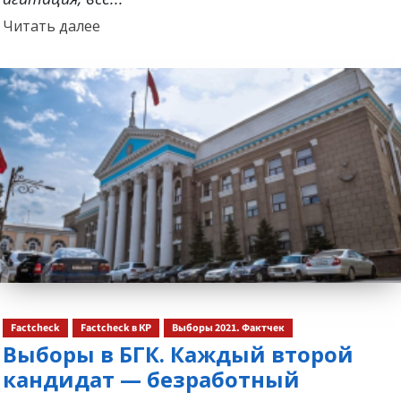
Прочитать
Читать далее
больше
о
Factcheck
Factcheck в КР
Выборы 2021. Фактчек
Выборы в БГК. Каждый второй
кандидат — безработный