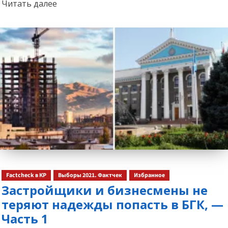
Прочитать
Читать далее
больше
о
Factcheck в КР
Выборы 2021. Фактчек
Избранное
Застройщики и бизнесмены не
теряют надежды попасть в БГК, —
Часть 1