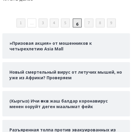
больше
о
ПАГИНАЦИЯ
1
…
3
4
5
7
8
9
6
ЗАПИСЕЙ
»Призовая акция» от мошенников к
четырехлетию Asia Mall
Новый смертельный вирус от летучих мышей, но
уже из Африки? Проверяем
(Кыргыз) Ичи өткөн жаш балдар коронавирус
менен ооруйт деген маалымат фейк
Разъяренная толпа против эвакуированных из