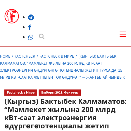
Skip
to
Telegram
content
Facebook
Pri
Me
WhatsApp
HOME
FACTCHECK
FACTCHECK В МИРЕ
(КЫРГЫЗ) БАКТЫБЕК
КАЛМАМАТОВ: “МАМЛЕКЕТ ЖЫЛЫНА 200 МЛРД КВТ-СААТ
ЭЛЕКТРОЭНЕРГИЯ ӨНДҮРГӨНГӨ ПОТЕНЦИАЛЫ ЖЕТИП ТУРСА ДА, 15
МЛРД КВТ-СААТКА ЖЕТПЕГЕН ТОК ӨНДҮРӨТ”. — ЖАРТЫЛАЙ ЧЫНДЫК
Factcheck в Мире
Выборы 2021. Фактчек
(Кыргыз) Бактыбек Калмаматов:
“Мамлекет жылына 200 млрд
кВт-саат электроэнергия
өндүргөнгө потенциалы жетип