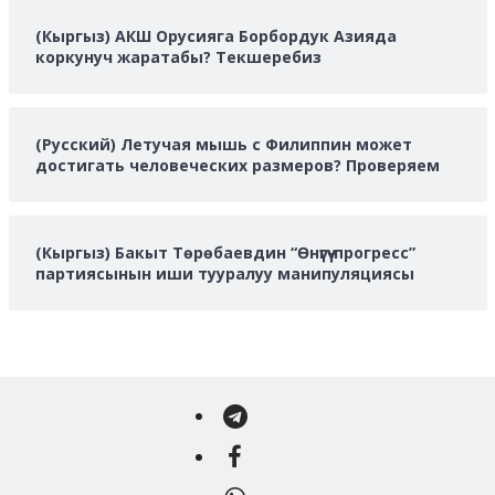
(Кыргыз) АКШ Орусияга Борбордук Азияда
коркунуч жаратабы? Текшеребиз
(Русский) Летучая мышь с Филиппин может
достигать человеческих размеров? Проверяем
(Кыргыз) Бакыт Төрөбаевдин “Өнүгүү-прогресс”
партиясынын иши тууралуу манипуляциясы
Telegram
Facebook
WhatsApp