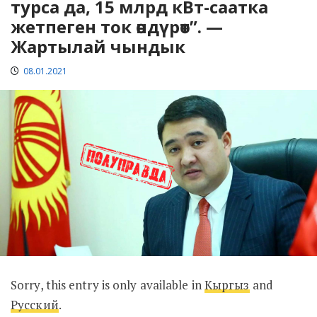
турса да, 15 млрд кВт-саатка
жетпеген ток өндүрөт”. —
Жартылай чындык
08.01.2021
Sorry, this entry is only available in
Кыргыз
and
Русский
.