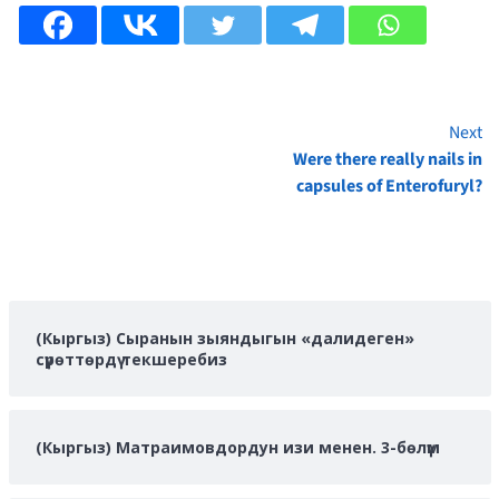
Next
Continue
Were there really nails in
Reading
capsules of Enterofuryl?
(Кыргыз) Сыранын зыяндыгын «далидеген»
сүрөттөрдү текшеребиз
(Кыргыз) Матраимовдордун изи менен. 3-бөлүм