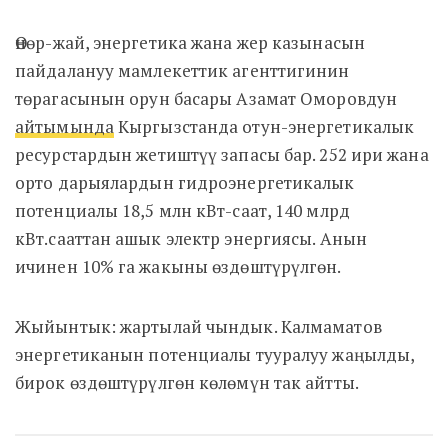
Өнөр-жай, энергетика жана жер казынасын
пайдалануу мамлекеттик агенттигинин
төрагасынын орун басары Азамат Оморовдун
айтымында
Кыргызстанда отун-энергетикалык
ресурстардын жетиштүү запасы бар. 252 ири жана
орто дарыялардын гидроэнергетикалык
потенциалы 18,5 млн кВт-саат, 140 млрд
кВт.сааттан ашык электр энергиясы. Анын
ичинен 10% га жакыны өздөштүрүлгөн.
Жыйынтык: жартылай чындык. Калмаматов
энергетиканын потенциалы тууралуу жаңылды,
бирок өздөштүрүлгөн көлөмүн так айтты.