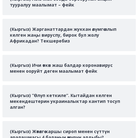
тууралуу маалымат – фейк
(Кыргыз) Жарганаттардан жуккан өлүмгө алып
келген жаңы вируспу, бирок бул жолу
Африкадан? Текшеребиз
(Кыргыз) Ичи өткөн жаш балдар коронавирус
менен ооруйт деген маалымат фейк
(Кыргыз) ”Өлүп кеткиле”. Кытайдан келген
мекендештерин украиналыктар кантип тосуп
алган?
(Кыргыз) Жөтөлгө каршы сироп менен сүттүн
аралашмасы 4 баланын өмүрүн алдыбы?