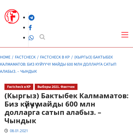
Skip
to
Telegram
content
Facebook
Pri
Me
WhatsApp
HOME
FACTCHECK
FACTCHECK В КР
(КЫРГЫЗ) БАКТЫБЕК
КАЛМАМАТОВ: БИЗ КҮЙҮҮЧҮ МАЙДЫ 600 МЛН ДОЛЛАРГА САТЫП
АЛАБЫЗ. – ЧЫНДЫК
Factcheck в КР
Выборы 2021. Фактчек
(Кыргыз) Бактыбек Калмаматов:
Биз күйүүчү майды 600 млн
долларга сатып алабыз. –
Чындык
08.01.2021