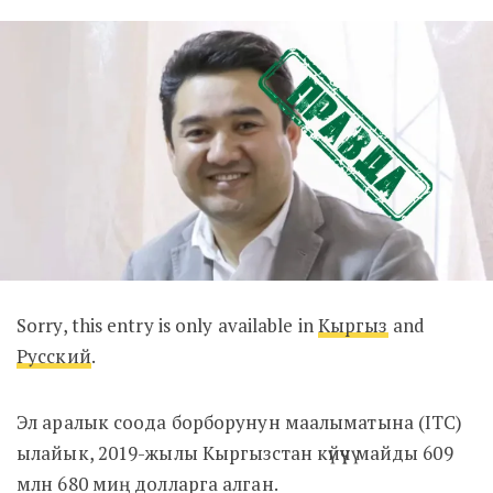
Sorry, this entry is only available in
Кыргыз
and
Русский
.
Эл аралык соода борборунун маалыматына (ITC)
ылайык, 2019-жылы Кыргызстан күйүүчү майды 609
млн 680 миң долларга алган.