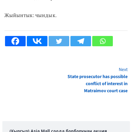
Жыйынтык: чындык.
Next
Continue
State prosecutor has possible
Reading
conflict of interest in
Matraimov court case
(Кыргыз) Asia Mall соода борборунан акция