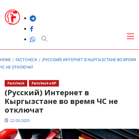
Skip
to
Telegram
content
Facebook
Pri
Me
WhatsApp
HOME
FACTCHECK
(РУССКИЙ) ИНТЕРНЕТ В КЫРГЫЗСТАНЕ ВО ВРЕМЯ
ЧС НЕ ОТКЛЮЧАТ
Factcheck
Factcheck в КР
(Русский) Интернет в
Кыргызстане во время ЧС не
отключат
22.03.2020