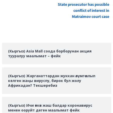
Continue
State prosecutor has possible
Reading
conflict of interest in
Matraimov court case
(Кыргыз) Asia Mall соода борборунан акция
тууралуу маалымат – фейк
(Кыргыз) Жарганаттардан жуккан өлүмгө алып
келген жаңы вируспу, бирок бул жолу
Африкадан? Текшеребиз
(Кыргыз) Ичи өткөн жаш балдар коронавирус
менен ооруйт деген маалымат фейк