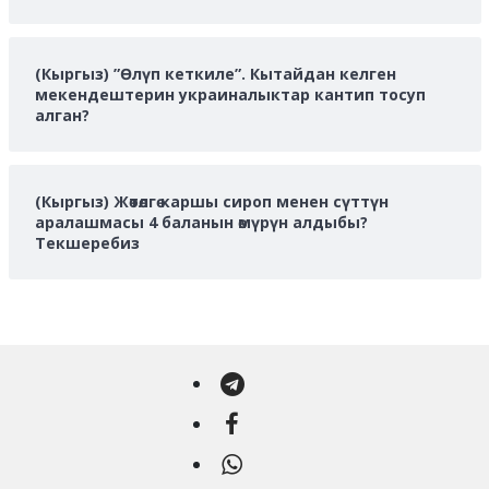
(Кыргыз) ”Өлүп кеткиле”. Кытайдан келген
мекендештерин украиналыктар кантип тосуп
алган?
(Кыргыз) Жөтөлгө каршы сироп менен сүттүн
аралашмасы 4 баланын өмүрүн алдыбы?
Текшеребиз
Telegram
Facebook
WhatsApp