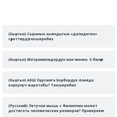
(Кыргыз) Сыранын зыяндыгын «далидеген»
сүрөттөрдү текшеребиз
(Кыргыз) Матраимовдордун изи менен. 3-бөлүм
(Кыргыз) АКШ Орусияга Борбордук Азияда
коркунуч жаратабы? Текшеребиз
(Русский) Летучая мышь с Филиппин может
достигать человеческих размеров? Проверяем