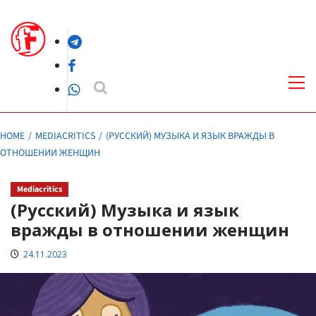
Skip
to
Telegram
content
Facebook
Pri
Me
WhatsApp
HOME
MEDIACRITICS
(РУССКИЙ) МУЗЫКА И ЯЗЫК ВРАЖДЫ В
ОТНОШЕНИИ ЖЕНЩИН
Mediacritics
(Русский) Музыка и язык
вражды в отношении женщин
24.11.2023