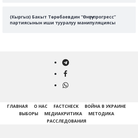
(Кыргыз) Бакыт Төрөбаевдин “Өнүгүү-прогресс”
партиясынын иши тууралуу манипуляциясы
Telegram
Facebook
WhatsApp
ГЛАВНАЯ
О НАС
FACTCHECK
ВОЙНА В УКРАИНЕ
ВЫБОРЫ
МЕДИАКРИТИКА
МЕТОДИКА
РАССЛЕДОВАНИЯ