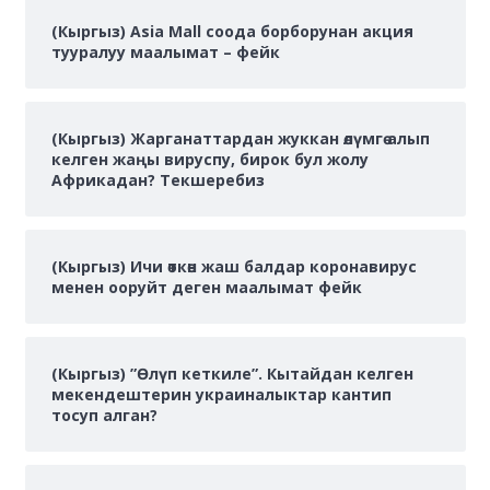
(Кыргыз) Asia Mall соода борборунан акция
тууралуу маалымат – фейк
(Кыргыз) Жарганаттардан жуккан өлүмгө алып
келген жаңы вируспу, бирок бул жолу
Африкадан? Текшеребиз
(Кыргыз) Ичи өткөн жаш балдар коронавирус
менен ооруйт деген маалымат фейк
(Кыргыз) ”Өлүп кеткиле”. Кытайдан келген
мекендештерин украиналыктар кантип
тосуп алган?