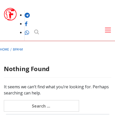
Skip
to
Telegram
content
Facebook
Pri
Me
WhatsApp
HOME
ВРАЧИ
Nothing Found
It seems we can’t find what you’re looking for. Perhaps
searching can help.
Search
for: