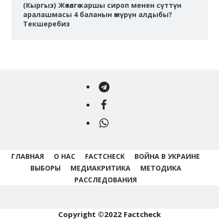
(Кыргыз) Жөтөлгө каршы сироп менен сүттүн
аралашмасы 4 баланын өмүрүн алдыбы?
Текшеребиз
Telegram
Facebook
WhatsApp
ГЛАВНАЯ
О НАС
FACTCHECK
ВОЙНА В УКРАИНЕ
ВЫБОРЫ
МЕДИАКРИТИКА
МЕТОДИКА
РАССЛЕДОВАНИЯ
Copyright ©2022 Factcheck