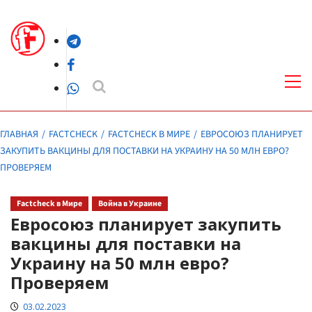
Перейти
к
Telegram
содержимому
Facebook
Осн
ме
WhatsApp
ГЛАВНАЯ
FACTCHECK
FACTCHECK В МИРЕ
ЕВРОСОЮЗ ПЛАНИРУЕТ
ЗАКУПИТЬ ВАКЦИНЫ ДЛЯ ПОСТАВКИ НА УКРАИНУ НА 50 МЛН ЕВРО?
ПРОВЕРЯЕМ
Factcheck в Мире
Война в Украине
Евросоюз планирует закупить
вакцины для поставки на
Украину на 50 млн евро?
Проверяем
03.02.2023