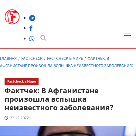
Перейти
к
Telegram
содержимому
Facebook
Осн
ме
WhatsApp
ГЛАВНАЯ
FACTCHECK
FACTCHECK В МИРЕ
ФАКТЧЕК: В
АФГАНИСТАНЕ ПРОИЗОШЛА ВСПЫШКА НЕИЗВЕСТНОГО ЗАБОЛЕВАНИЯ?
Factcheck в Мире
Фактчек: В Афганистане
произошла вспышка
неизвестного заболевания?
22.12.2022