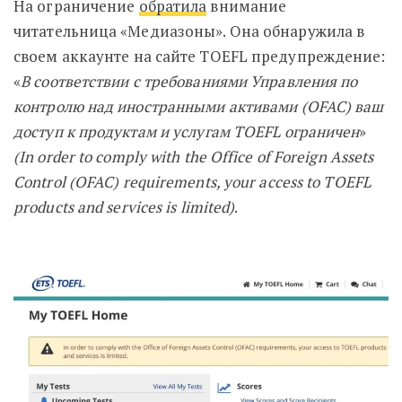
На ограничение
обратила
внимание
читательница «Медиазоны». Она обнаружила в
своем аккаунте на сайте TOEFL предупреждение:
«
В соответствии с требованиями Управления по
контролю над иностранными активами (
OFAC
) ваш
доступ к продуктам и услугам TOEFL
ограничен
»
(
In
order
to
comply
with
the
Office
of
Foreign
Assets
Control
(OFAC
) requirements
, your
access
to
TOEFL
products
and
services
is
limited
)
.