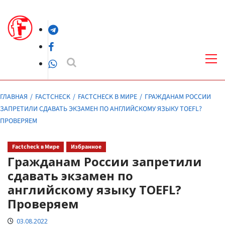
Перейти
к
Telegram
содержимому
Facebook
Осн
ме
WhatsApp
ГЛАВНАЯ
FACTCHECK
FACTCHECK В МИРЕ
ГРАЖДАНАМ РОССИИ
ЗАПРЕТИЛИ СДАВАТЬ ЭКЗАМЕН ПО АНГЛИЙСКОМУ ЯЗЫКУ TOEFL?
ПРОВЕРЯЕМ
Factcheck в Мире
Избранное
Гражданам России запретили
сдавать экзамен по
английскому языку TOEFL?
Проверяем
03.08.2022