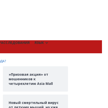
РАССЛЕДОВАНИЯ
ЯЗЫК
ВДА?
»Призовая акция» от
мошенников к
четырехлетию Asia Mall
Новый смертельный вирус
от летучих мышей, но уже