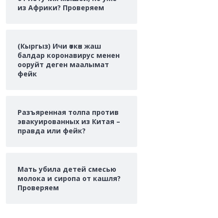
из Африки? Проверяем
(Кыргыз) Ичи өткөн жаш
балдар коронавирус менен
ооруйт деген маалымат
фейк
Разъяренная толпа против
эвакуированных из Китая –
правда или фейк?
Мать убила детей смесью
молока и сиропа от кашля?
Проверяем