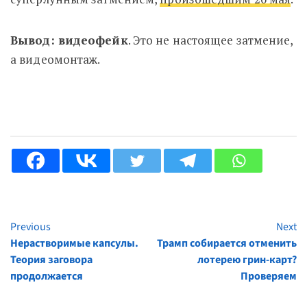
Вывод: видеофейк
. Это не настоящее затмение,
а видеомонтаж.
Previous
Next
Continue
Нерастворимые капсулы.
Трамп собирается отменить
Reading
Теория заговора
лотерею грин-карт?
продолжается
Проверяем