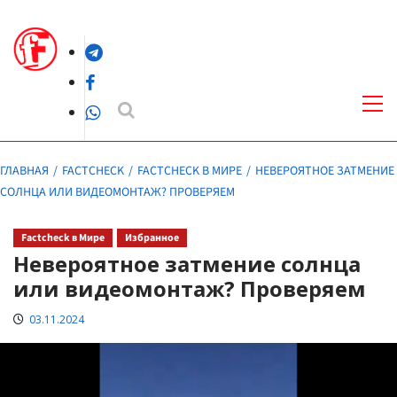
Перейти
к
Telegram
содержимому
Facebook
Осн
ме
WhatsApp
ГЛАВНАЯ
FACTCHECK
FACTCHECK В МИРЕ
НЕВЕРОЯТНОЕ ЗАТМЕНИЕ
СОЛНЦА ИЛИ ВИДЕОМОНТАЖ? ПРОВЕРЯЕМ
Factcheck в Мире
Избранное
Невероятное затмение солнца
или видеомонтаж? Проверяем
03.11.2024