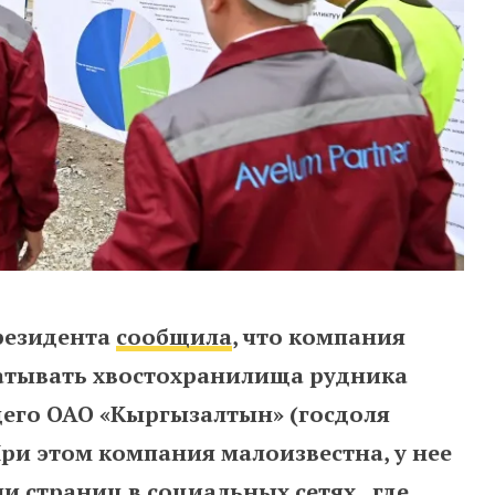
резидента
сообщила
, что компания
атывать хвостохранилища рудника
его ОАО «Кыргызалтын» (госдоля
При этом компания малоизвестна, у нее
и страниц в социальных сетях, где