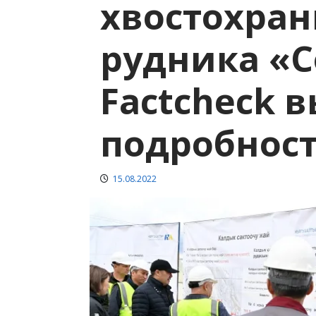
хвостохра
рудника «С
Factcheck 
подробнос
15.08.2022