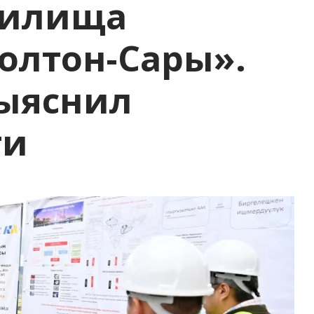
нилища
олтон-Сары».
выяснил
ти