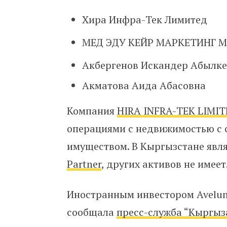
Хира Инфра-Тек Лимитед
МЕД ЭДУ КЕЙР МАРКЕТИНГ 
Акбергенов Искандер Абылк
Акматова Аида Абасовна
Компания
HIRA INFRA-ТЕК LIMI
операциями с недвижимостью с
имуществом. В Кыргызстане явля
Partner
, других активов не имеет
Иностранным инвестором Avelum 
сообщала
пресс-служба “Кыргыз