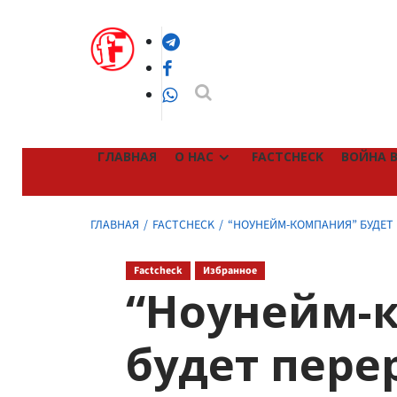
Перейти
к
Telegram
содержимому
Facebook
WhatsApp
ГЛАВНАЯ
О НАС
FACTCHECK
ВОЙНА В
ГЛАВНАЯ
FACTCHECK
“НОУНЕЙМ-КОМПАНИЯ” БУДЕТ
Factcheck
Избранное
“Ноунейм-
будет пере