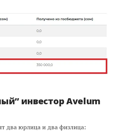
ный” инвестор
Avelum
ят
два юрлица и два физлица: