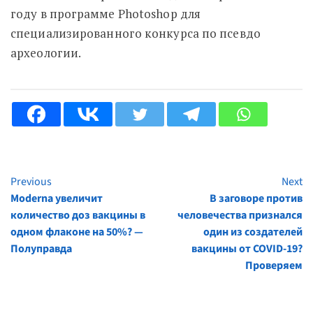
году в программе Photoshop для
специализированного конкурса по псевдо
археологии.
Previous
Next
Continue
Moderna увеличит
В заговоре против
Reading
количество доз вакцины в
человечества признался
одном флаконе на 50%? —
один из создателей
Полуправда
вакцины от COVID-19?
Проверяем