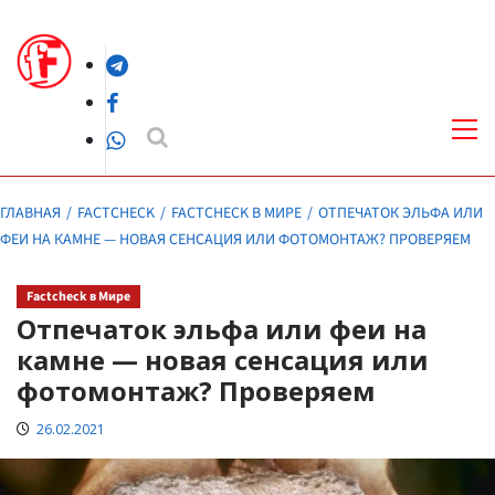
Перейти
к
Telegram
содержимому
Facebook
Осн
ме
WhatsApp
ГЛАВНАЯ
FACTCHECK
FACTCHECK В МИРЕ
ОТПЕЧАТОК ЭЛЬФА ИЛИ
ФЕИ НА КАМНЕ — НОВАЯ СЕНСАЦИЯ ИЛИ ФОТОМОНТАЖ? ПРОВЕРЯЕМ
Factcheck в Мире
Отпечаток эльфа или феи на
камне — новая сенсация или
фотомонтаж? Проверяем
26.02.2021