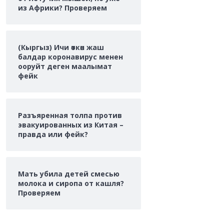
из Африки? Проверяем
(Кыргыз) Ичи өткөн жаш
балдар коронавирус менен
ооруйт деген маалымат
фейк
Разъяренная толпа против
эвакуированных из Китая –
правда или фейк?
Мать убила детей смесью
молока и сиропа от кашля?
Проверяем