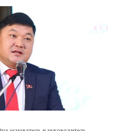
 Она
основатель
и руководитель