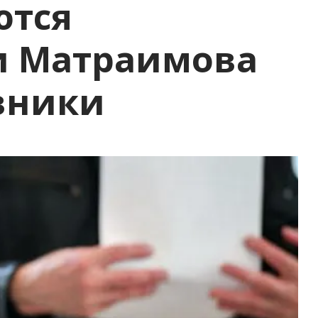
ются
и Матраимова
вники