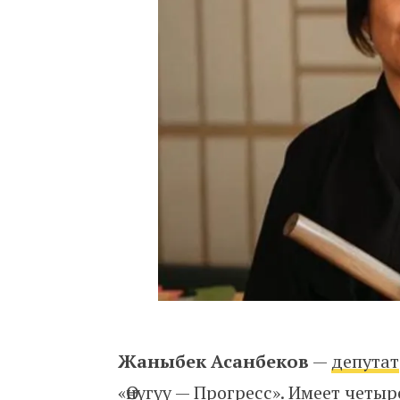
Жаныбек Асанбеков
—
депутат
«Өнүгүү — Прогресс». Имеет чет