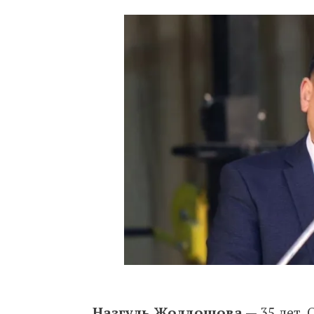
Назгуль Жолдошова
— 35 лет.