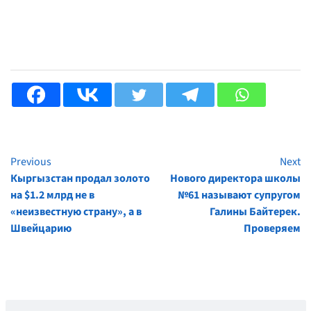
Previous
Next
Continue
Кыргызстан продал золото
Нового директора школы
Reading
на $1.2 млрд не в
№61 называют супругом
«неизвестную страну», а в
Галины Байтерек.
Швейцарию
Проверяем