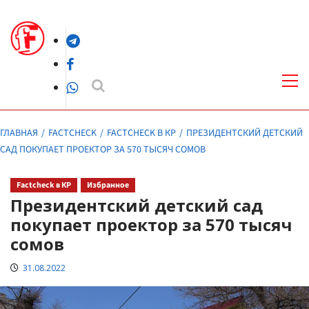
Перейти
к
Telegram
содержимому
Facebook
Осн
ме
WhatsApp
ГЛАВНАЯ
FACTCHECK
FACTCHECK В КР
ПРЕЗИДЕНТСКИЙ ДЕТСКИЙ
САД ПОКУПАЕТ ПРОЕКТОР ЗА 570 ТЫСЯЧ СОМОВ
Factcheck в КР
Избранное
Президентский детский сад
покупает проектор за 570 тысяч
сомов
31.08.2022