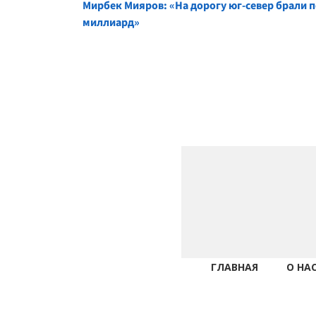
Continue
Мирбек Мияров: «На дорогу юг-север брали 
миллиард»
Reading
ГЛАВНАЯ
О НА