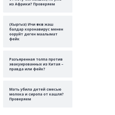
из Африки? Проверяем
(Кыргыз) Ичи өткөн жаш
балдар коронавирус менен
ооруйт деген маалымат
фейк
Разъяренная толпа против
эвакуированных из Китая –
правда или фейк?
Мать убила детей смесью
молока и сиропа от кашля?
Проверяем