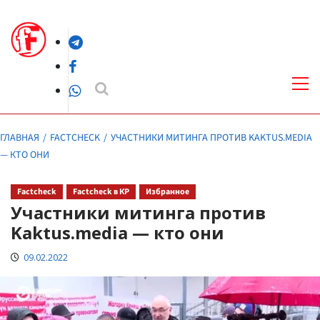
Перейти
к
Telegram
содержимому
Facebook
Осн
ме
WhatsApp
ГЛАВНАЯ
FACTCHECK
УЧАСТНИКИ МИТИНГА ПРОТИВ KAKTUS.MEDIA
— КТО ОНИ
Factcheck
Factcheck в КР
Избранное
Участники митинга против
Kaktus.media — кто они
09.02.2022