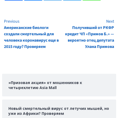
Previous
Next
Continue
Американские биологи
Получивший от РКФР
Reading
создали смертельный для
кредит ЧП «Примов Б.» —
человека коронавирус еще в
вероятно отец депутата
2015 году? Проверяем
Улана Примова
»Призовая акция» от мошенников к
четырехлетию Asia Mall
Новый смертельный вирус от летучих мышей, но
уже из Африки? Проверяем