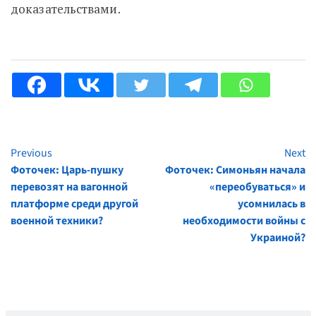
доказательствами.
Previous
Next
Continue
Фоточек: Царь-пушку
Фоточек: Симоньян начала
Reading
перевозят на вагонной
«переобуваться» и
платформе среди другой
усомнилась в
военной техники?
необходимости войны с
Украиной?