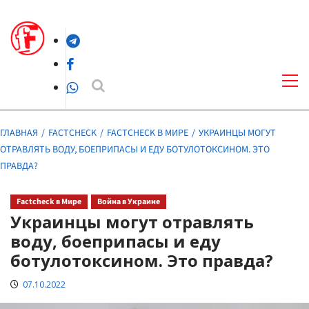
Перейти
к
Telegram
содержимому
Facebook
Осн
ме
WhatsApp
ГЛАВНАЯ
FACTCHECK
FACTCHECK В МИРЕ
УКРАИНЦЫ МОГУТ
ОТРАВЛЯТЬ ВОДУ, БОЕПРИПАСЫ И ЕДУ БОТУЛОТОКСИНОМ. ЭТО
ПРАВДА?
Factcheck в Мире
Война в Украине
Украинцы могут отравлять
воду, боеприпасы и еду
ботулотоксином. Это правда?
07.10.2022