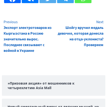
Previous
Next
Continue
Экспорт электротоваров из
Шойгу вручил медаль
Reading
Кыргызстана в Россию
девочке, которая донесла
значительно вырос.
на отца-уклониста?
Последнее связывают с
Проверяем
войной в Украине
»Призовая акция» от мошенников к
четырехлетию Asia Mall
Новый смертельный вирус от летучих мышей, но