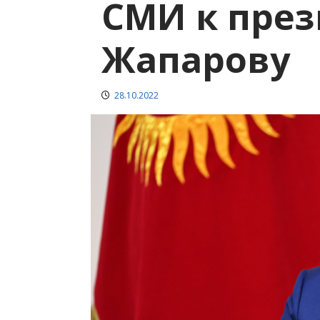
СМИ к през
Жапарову
28.10.2022