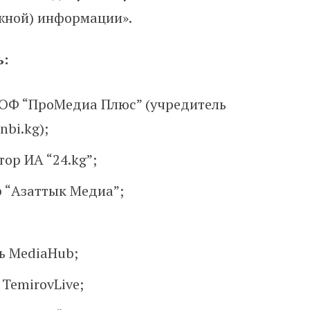
ожной) информации».
ь:
 ОФ “ПроМедиа Плюс” (учредитель
nbi.kg);
ор ИА “24.kg”;
 “Азаттык Медиа”;
ь MediaHub;
TemirovLive;