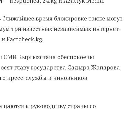
— Respublica, 24.kg и Azattyk Media.
в ближайшее время блокировке также могут
мум три известных независимых интернет-
 и Factcheck.kg.
ры СМИ Кыргызстана обеспокоены
осят главу государства Садыра Жапарова
его пресс-службы и чиновников
ащаются к руководству страны со