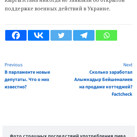
поддержке военных действий в Украине.
Previous
Next
Continue
В парламенте новые
Сколько заработал
Reading
депутаты. Что о них
Алымкадыр Бейшеналиев
известно?
на продаже коттеджей?
Factcheck
Фото страшных последствий употребления пива.