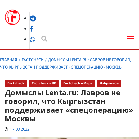
Перейти
к
Telegram
содержимому
Facebook
Осн
ме
WhatsApp
ГЛАВНАЯ
FACTCHECK
ДОМЫСЛЫ LENTA.RU: ЛАВРОВ НЕ ГОВОРИЛ,
ЧТО КЫРГЫЗСТАН ПОДДЕРЖИВАЕТ «СПЕЦОПЕРАЦИЮ» МОСКВЫ
Factcheck
Factcheck в КР
Factcheck в Мире
Избранное
Домыслы Lenta.ru: Лавров не
говорил, что Кыргызстан
поддерживает «спецоперацию»
Москвы
17.03.2022