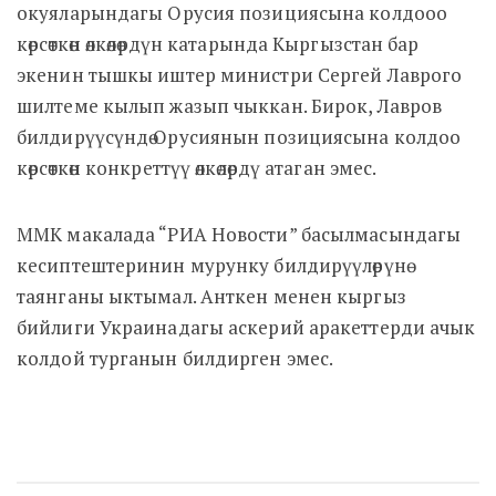
окуяларындагы Орусия позициясына колдооо
көрсөткөн өлкөлөрдүн катарында Кыргызстан бар
экенин тышкы иштер министри Сергей Лаврого
шилтеме кылып жазып чыккан. Бирок, Лавров
билдирүүсүндө Орусиянын позициясына колдоо
көрсөткөн конкреттүү өлкөлөрдү атаган эмес.
ММК макалада “РИА Новости” басылмасындагы
кесиптештеринин мурунку билдирүүлөрүнө
таянганы ыктымал. Анткен менен кыргыз
бийлиги Украинадагы аскерий аракеттерди ачык
колдой турганын билдирген эмес.