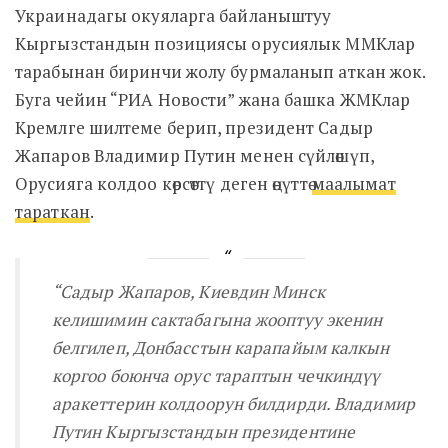
Украинадагы окуяларга байланыштуу
Кыргызстандын позициясы орусиялык ММКлар
тарабынан биринчи жолу бурмаланып аткан жок.
Буга чейин
“РИА Новости” жана башка ЖМКлар
Кремлге шилтеме берип, президент Садыр
Жапаров Владимир Путин менен сүйлөшүп,
Орусияга колдоо көрсөттү деген өңүттө
маалымат
тараткан
.
“Садыр Жапаров, Киевдин Минск
келишимин сактабагына жооптуу экенин
белгилеп,
Донбасстын карапайым калкын
коргоо боюнча орус тараптын чечкиндүү
аракеттерин колдоорун билдирди. Владимир
Путин Кыргызстандын президентине