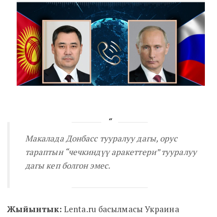
Макалада Донбасс тууралуу дагы,
орус
тараптын “чечкиндүү аракеттери
” тууралуу
дагы кеп болгон эмес.
Жыйынтык:
Lenta.ru басылмасы Украина