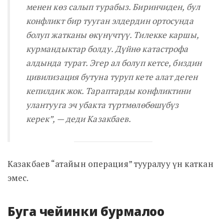
менен көз салып турабыз. Биринчиден, бул
конфликт бир тууган элдердин ортосунда
болуп жатканы өкүнүчтүү. Тилекке каршы,
курмандыктар болду. Дүйнө катастрофа
алдында турат. Эгер ал болуп кетсе, биздин
цивилизация бутуна туруп кете алат деген
кепилдик жок. Тараптарды конфликтини
улантууга эч убакта түртмөлөбөшүбүз
керек”, — деди Казакбаев.
Казакбаев “атайын операция” тууралуу үн каткан
эмес.
Буга чейинки бурмалоо