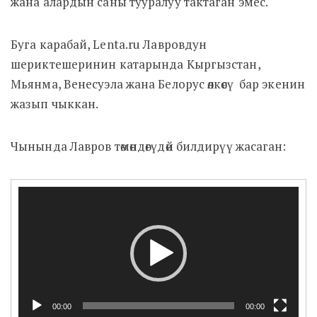
жана алардын саны тууралуу тактаган эмес.
Буга карабай, Lenta.ru Лавровдун
шериктешеринин катарында Кыргызстан,
Мьянма, Венесуэла жана Белорус өлкөсү бар экенин
жазып чыккан.
Чынында Лавров төмөндөгүдөй билдирүү жасаган:
Video
Player
00:00
00:00