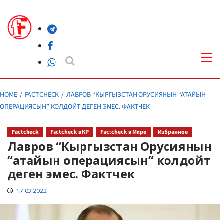
Skip
to
Telegram
content
Facebook
Pri
Me
WhatsApp
HOME
FACTCHECK
ЛАВРОВ “КЫРГЫЗСТАН ОРУСИЯНЫН “АТАЙЫН
ОПЕРАЦИЯСЫН” КОЛДОЙТ ДЕГЕН ЭМЕС. ФАКТЧЕК
Factcheck
Factcheck в КР
Factcheck в Мире
Избранное
Лавров “Кыргызстан Орусиянын
“атайын операциясын” колдойт
деген эмес. Фактчек
17.03.2022