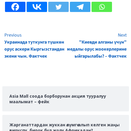
Previous
Next
Continue
Украинада туткунга түшкөн
”Киевди алганы үчүн”
Reading
орус аскери Кыргызстандан
медалы орус жоокерлерине
экени чын. Фактчек
ыйгарылабы? – Фактчек
Asia Mall соода борборунан акция тууралуу
маалымат – фейк
Жарганаттардан жуккан өлүмгө алып келген жаңы
вируспу, бирок бул жолу Африкадан?