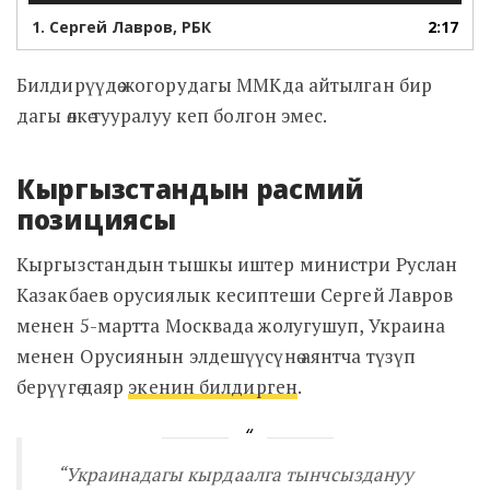
1.
Сергей Лавров, РБК
2:17
Билдирүүдө жогорудагы ММКда айтылган бир
дагы өлкө тууралуу кеп болгон эмес.
Кыргызстандын расмий
позициясы
Кыргызстандын тышкы иштер министри Руслан
Казакбаев орусиялык кесиптеши Сергей Лавров
менен 5-мартта Москвада жолугушуп, Украина
менен Орусиянын элдешүүсүнө аянтча түзүп
берүүгө даяр
экенин билдирген
.
“Украинадагы кырдаалга тынчсыздануу