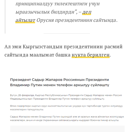
принципиалдуу тилектештиги үчүн
ыраазычылык билдирди
“, –
деп
айтылат
Орусия президентинин сайтында.
Ал эми Кыргызстандын президентинин расмий
сайтында маалымат башка
нукта берилген
.