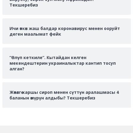
Текшеребиз
Ичи өткөн жаш балдар коронавирус менен ооруйт
деген маалымат фейк
”Өлүп кеткиле”. Кытайдан келген
мекендештерин украиналыктар кантип тосуп
алган?
Жөтөлгө каршы сироп менен сүттүн аралашмасы 4
баланын өмүрүн алдыбы? Текшеребиз