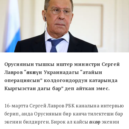
Орусиянын тышкы иштер министри Сергей
Лавров “өлкөнүн Украинадагы “атайын
операциясын” колдогондордун катарында
Кыргызстан дагы бар” деп айткан эмес.
16-мартта
Сергей Лавров РБК каналына интервью
берип, анда Орусиянын бир канча тилектеши бар
экенин билдирген. Бирок ал кайсы өлкөлөр экенин