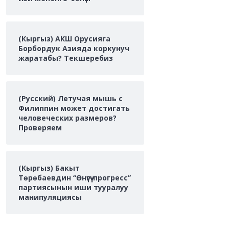
(Кыргыз) АКШ Орусияга
Борбордук Азияда коркунуч
жаратабы? Текшеребиз
(Русский) Летучая мышь с
Филиппин может достигать
человеческих размеров?
Проверяем
(Кыргыз) Бакыт
Төрөбаевдин “Өнүгүү-прогресс”
партиясынын иши тууралуу
манипуляциясы