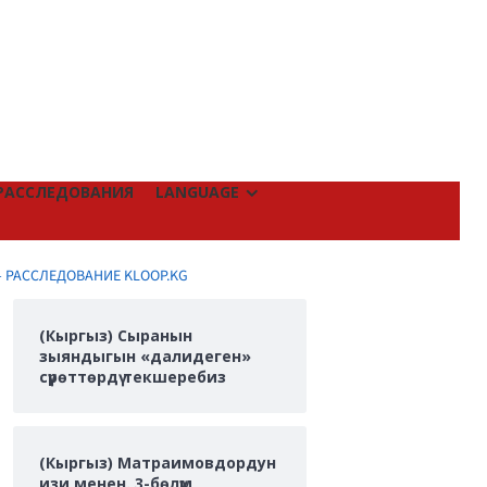
РАССЛЕДОВАНИЯ
LANGUAGE
– РАССЛЕДОВАНИЕ KLOOP.KG
(Кыргыз) Сыранын
зыяндыгын «далидеген»
сүрөттөрдү текшеребиз
(Кыргыз) Матраимовдордун
изи менен. 3-бөлүм