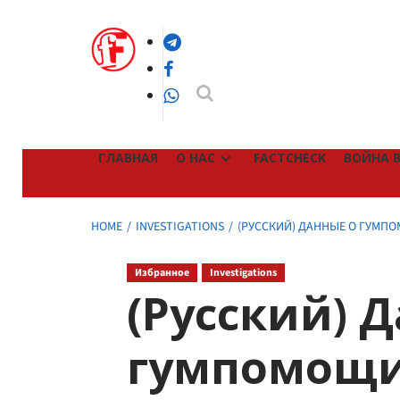
Skip
to
Telegram
content
Facebook
WhatsApp
ГЛАВНАЯ
О НАС
FACTCHECK
ВОЙНА В
HOME
INVESTIGATIONS
(РУССКИЙ) ДАННЫЕ О ГУМПО
Избранное
Investigations
(Русский) 
гумпомощи