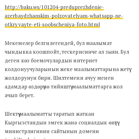
http://baku.ws/101204-preduprezhdenie-
azerbaydzhanskim-polzovatelyam-whatsapp-ne-
otkryvayte-eti-soobscheniya-foto.html
Мекемелер белгилегендей, бул маалымат
чындыкка коошпойт, тескерисинче ал зыян. Бул
деген көз боемочулардын интернет
колдонуучуларынын жеке маалыматтарына жетүү
жолдорунун бири. Шилтемени ачуу менен
адамдар өздөрүнө тийиштүү маалыматтарга жол
ачып берет.
Шектүү маалыматты таратып жаткан
Кыргызстандын эмгек жана социалдык өнүгүү
министрлигинин сайтынын домени