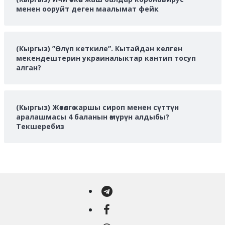
менен ооруйт деген маалымат фейк
(Кыргыз) ”Өлүп кеткиле”. Кытайдан келген
мекендештерин украиналыктар кантип тосуп
алган?
(Кыргыз) Жөтөлгө каршы сироп менен сүттүн
аралашмасы 4 баланын өмүрүн алдыбы?
Текшеребиз
Telegram
Facebook