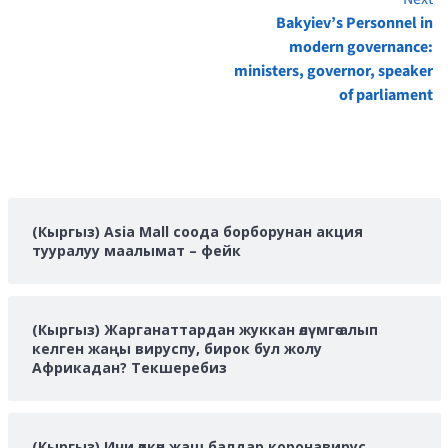
Continue
Bakyiev’s Personnel in
Reading
modern governance:
ministers, governor, speaker
of parliament
(Кыргыз) Asia Mall соода борборунан акция
тууралуу маалымат – фейк
(Кыргыз) Жарганаттардан жуккан өлүмгө алып
келген жаңы вируспу, бирок бул жолу
Африкадан? Текшеребиз
(Кыргыз) Ичи өткөн жаш балдар коронавирус