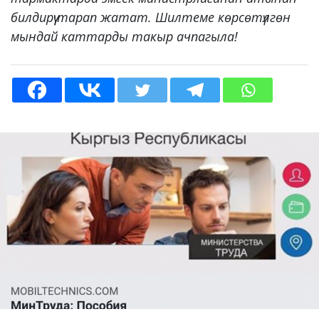
билдирүү тарап жатат. Шилтеме көрсөтүлгөн
мындай каттарды такыр ачпагыла!