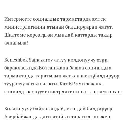
Интернетте социалдык тармактарда эмгек
министрлигинин атынан билдирүү тарап жатат.
Шилтеме көрсөтүлгөн мындай каттарды такыр
ачпагыла!
Keneshbek Sainazarov аттуу колдонуучу өзүнүн
баракчасында Вотсап жана башка социалдык
тармактарда таратылып жаткан шектүү билдирүүлөр
тууралуу жазып чыкты. Кат КР эмгек жана
социалдык өнүгүү министрлигинин атын жамынган.
Колдонуучу байкагандай, мындай билдирүүлөр
Азербайжанда дагы атайын таратылган экен.