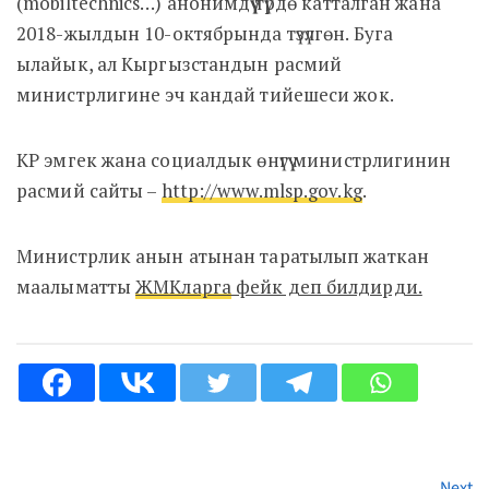
(mobiltechnics…) анонимдүү түрдө катталган жана
2018-жылдын 10-октябрында түзүлгөн. Буга
ылайык, ал Кыргызстандын расмий
министрлигине эч кандай тийешеси жок.
КР эмгек жана социалдык өнүгүү министрлигинин
расмий сайты –
http://www.mlsp.gov.kg
.
Министрлик анын атынан таратылып жаткан
маалыматты
ЖМКларга
фейк деп билдирди.
Next