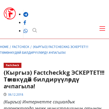
Skip
to
Telegram
content
Facebook
Pri
Me
WhatsApp
HOME
FACTCHECK
(КЫРГЫЗ) FACTCHECKKG ЭСКЕРТЕТ!!!
ТӨМӨНКҮДӨЙ БИЛДИРҮҮЛӨРДҮ АЧПАГЫЛА!
Factcheck
(Кыргыз) Factcheckkg ЭСКЕРТЕТ!!!
Төмөнкүдөй билдирүүлөрдү
ачпагыла!
06.12.2018
(Кыргыз) Интернетте социалдык
тармактарда эмгек министрлигинин атынан