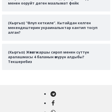
менен ооруйт деген маалымат фейк
(Кыргыз) ”Өлүп кеткиле”. Кытайдан келген
мекендештерин украиналыктар кантип тосуп
алган?
(Кыргыз) Жөтөлгө каршы сироп менен сүттүн
аралашмасы 4 баланын өмүрүн алдыбы?
Текшеребиз
Telegram
Facebook
WhatsApp