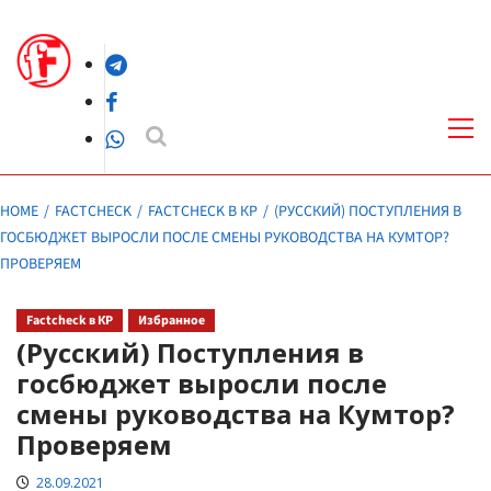
Skip
to
Telegram
content
Facebook
Pri
Me
WhatsApp
HOME
FACTCHECK
FACTCHECK В КР
(РУССКИЙ) ПОСТУПЛЕНИЯ В
ГОСБЮДЖЕТ ВЫРОСЛИ ПОСЛЕ СМЕНЫ РУКОВОДСТВА НА КУМТОР?
ПРОВЕРЯЕМ
Factcheck в КР
Избранное
(Русский) Поступления в
госбюджет выросли после
смены руководства на Кумтор?
Проверяем
28.09.2021