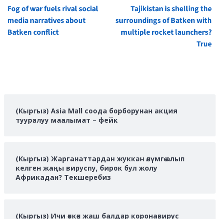
Continue
Fog of war fuels rival social
Tajikistan is shelling the
Reading
media narratives about
surroundings of Batken with
Batken conflict
multiple rocket launchers?
True
(Кыргыз) Asia Mall соода борборунан акция
тууралуу маалымат – фейк
(Кыргыз) Жарганаттардан жуккан өлүмгө алып
келген жаңы вируспу, бирок бул жолу
Африкадан? Текшеребиз
(Кыргыз) Ичи өткөн жаш балдар коронавирус