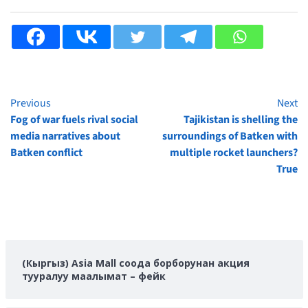
Previous
Next
Continue
Fog of war fuels rival social
Tajikistan is shelling the
Reading
media narratives about
surroundings of Batken with
Batken conflict
multiple rocket launchers?
True
(Кыргыз) Asia Mall соода борборунан акция
тууралуу маалымат – фейк