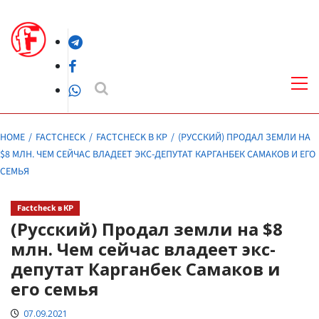
Skip
to
Telegram
content
Facebook
Pri
Me
WhatsApp
HOME
FACTCHECK
FACTCHECK В КР
(РУССКИЙ) ПРОДАЛ ЗЕМЛИ НА
$8 МЛН. ЧЕМ СЕЙЧАС ВЛАДЕЕТ ЭКС-ДЕПУТАТ КАРГАНБЕК САМАКОВ И ЕГО
СЕМЬЯ
Factcheck в КР
(Русский) Продал земли на $8
млн. Чем сейчас владеет экс-
депутат Карганбек Самаков и
его семья
07.09.2021