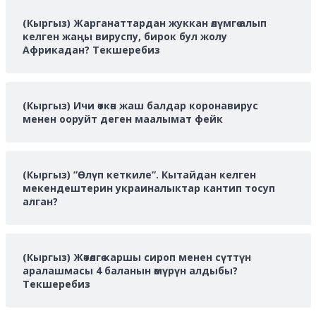
(Кыргыз) Жарганаттардан жуккан өлүмгө алып
келген жаңы вируспу, бирок бул жолу
Африкадан? Текшеребиз
(Кыргыз) Ичи өткөн жаш балдар коронавирус
менен ооруйт деген маалымат фейк
(Кыргыз) ”Өлүп кеткиле”. Кытайдан келген
мекендештерин украиналыктар кантип тосуп
алган?
(Кыргыз) Жөтөлгө каршы сироп менен сүттүн
аралашмасы 4 баланын өмүрүн алдыбы?
Текшеребиз