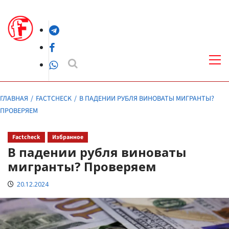
Перейти
к
Telegram
содержимому
Facebook
Осн
ме
WhatsApp
ГЛАВНАЯ
FACTCHECK
В ПАДЕНИИ РУБЛЯ ВИНОВАТЫ МИГРАНТЫ?
ПРОВЕРЯЕМ
Factcheck
Избранное
В падении рубля виноваты
мигранты? Проверяем
20.12.2024