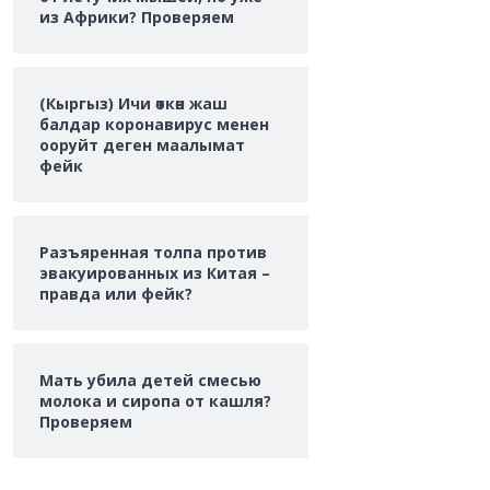
из Африки? Проверяем
(Кыргыз) Ичи өткөн жаш
балдар коронавирус менен
ооруйт деген маалымат
фейк
Разъяренная толпа против
эвакуированных из Китая –
правда или фейк?
Мать убила детей смесью
молока и сиропа от кашля?
Проверяем