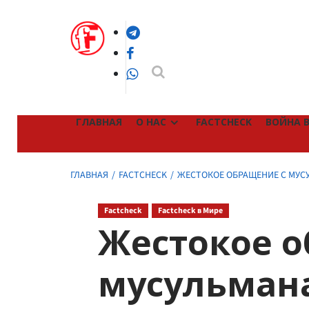
Перейти
к
Telegram
содержимому
Facebook
WhatsApp
ГЛАВНАЯ
О НАС
FACTCHECK
ВОЙНА В
ГЛАВНАЯ
FACTCHECK
ЖЕСТОКОЕ ОБРАЩЕНИЕ С МУС
Factcheck
Factcheck в Мире
Жестокое о
мусульман