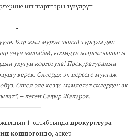
ерлерине иш шарттары түзүлөөрүн
үдө. Бир жыл мурун чыдай тургула деп
ңар үчүн жашабай, коомдун жыргалчылыгы
дын укугун коргогула! Прокуратуранын
лушу керек. Силерди эч нерсеге муктаж
бүз. Ошол эле кезде мамлекет силерден ак
кылат”
, – деген Садыр Жапаров.
2-жылдын 1-октябрында
прокуратура
рин кошпогондо
, аскер