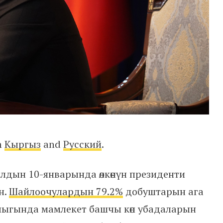
in
Кыргыз
and
Русский
.
лдын 10-январында өлкөнүн президенти
н.
Шайлоочулардын 79.2%
добуштарын ага
алыгында мамлекет башчы көп убадаларын