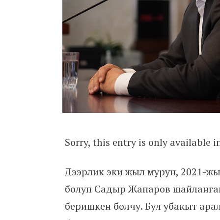
Sorry, this entry is only available 
Дээрлик эки жыл мурун, 2021-жы
болуп Садыр Жапаров шайланга
беришкен болчу. Бул убакыт ар