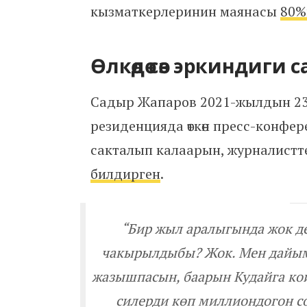
кызматкерлеринин маянасы
80%г
Өлкөдө сөз эркиндиги 
Садыр Жапаров 2021-жылдын 23
резиденцияда өткөн пресс-конфере
сакталып калаарын, журналистт
билдирген
.
“Бир жыл аралыгында жок де
чакырылдыбы? Жок. Мен дайыма
жазышпасын, баарын Кудайга кой
силерди көп миллиондогон со