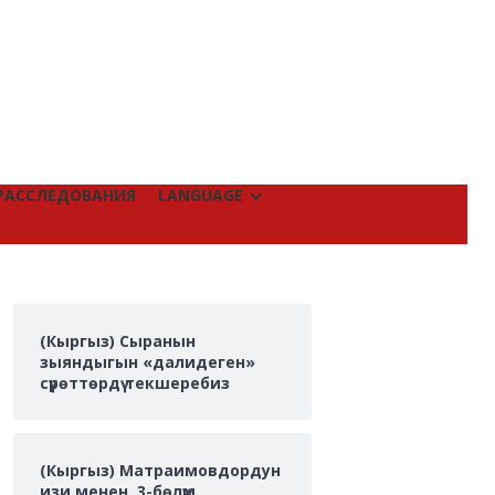
РАССЛЕДОВАНИЯ
LANGUAGE
(Кыргыз) Сыранын
зыяндыгын «далидеген»
сүрөттөрдү текшеребиз
(Кыргыз) Матраимовдордун
изи менен. 3-бөлүм