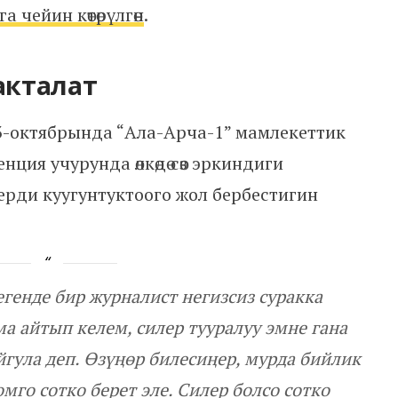
а чейин көтөрүлгөн
.
сакталат
-октябрында “Ала-Арча-1” мамлекеттик
нция учурунда өлкөдө сөз эркиндиги
ерди куугунтуктоого жол бербестигин
генде бир журналист негизсиз суракка
 айтып келем, силер тууралуу эмне гана
гула деп. Өзүңөр билесиңер, мурда бийлик
мго сотко берет эле. Силер болсо сотко