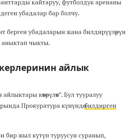
анттарды кайтаруу, футболдук аренаны
 деген убадалар бар болчу.
нт берген убадаларын жана билдирүүлөрүн
 аныктап чыкты.
ткерлеринин айлык
йлыктары көтөрүлөт”. Бул тууралуу
рында Прокуратура күнүндө
билдирген
 бир жыл күтүп туруусун суранып,