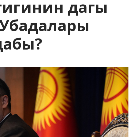
тигинин дагы
 Убадалары
дабы?