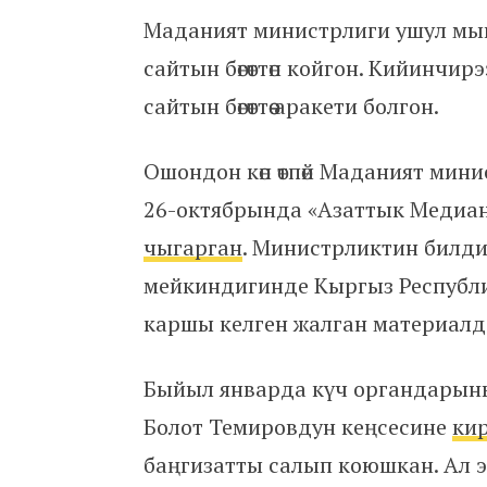
Маданият министрлиги ушул мый
сайтын бөгөттөп койгон. Кийинчи
сайтын бөгөттөө аракети болгон.
Ошондон көп өтпөй Маданият мин
26-октябрында «Азаттык Медианын
чыгарган
. Министрликтин билдир
мейкиндигинде Кыргыз Республ
каршы келген жалган материалд
Быйыл январда күч органдарыны
Болот Темировдун кеңсесине
ки
баңгизатты салып коюшкан. Ал 