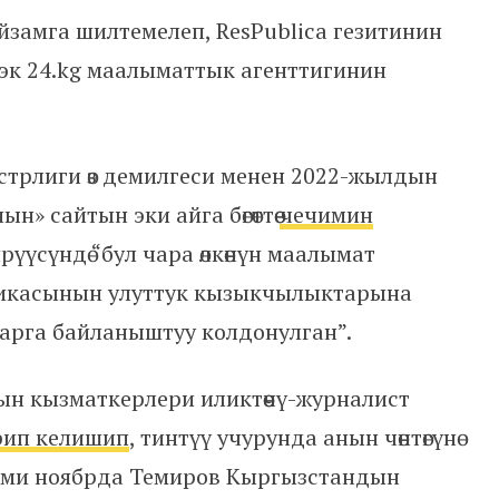
замга шилтемелеп, ResPublica гезитинин
рээк 24.kg маалыматтык агенттигинин
истрлиги өз демилгеси менен 2022-жылдын
» сайтын эки айга бөгөттөө
чечимин
үүсүндө “бул чара өлкөнүн маалымат
икасынын улуттук кызыкчылыктарына
арга байланыштуу колдонулган”.
н кызматкерлери иликтөөчү-журналист
рип келишип
, тинтүү учурунда анын чөнтөгүнө
эми ноябрда Темиров Кыргызстандын