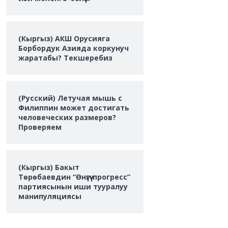
(Кыргыз) АКШ Орусияга
Борбордук Азияда коркунуч
жаратабы? Текшеребиз
(Русский) Летучая мышь с
Филиппин может достигать
человеческих размеров?
Проверяем
(Кыргыз) Бакыт
Төрөбаевдин “Өнүгүү-прогресс”
партиясынын иши тууралуу
манипуляциясы