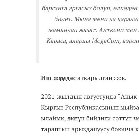
барганга аргасыз болуп, өлкөдө
билет. Мына мени да карала
жамандап жазат. Анткени мен 
Караса, аларды MegaCom, аэроп
Иш жүзүндө:
аткарылган жок.
2021-жылдын августунда “Анык э
Кыргыз Республикасынын мый
ылайык, өлкөнүн бийлиги соттун
тараптын арыздануусу боюнча каал