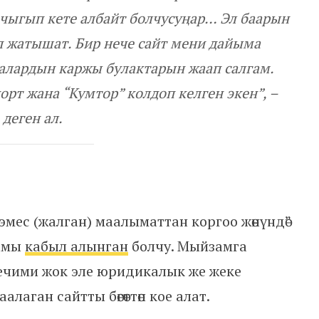
н чыгып кете албайт болчусуңар… Эл баарын
п жатышат. Бир нече сайт мени дайыма
алардын каржы булактарын жаап салгам.
орт жана “Кумтор” колдоп келген экен”
, –
деген ал.
мес (жалган) маалыматтан коргоо жөнүндө”
замы
кабыл алынган
болчу. Мыйзамга
 чечими жок эле юридикалык же жеке
аган сайтты бөгөттөп кое алат.