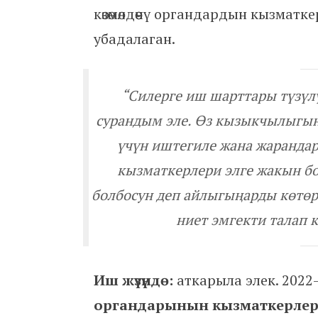
көзөмөлдөөчү органдардын кызматк
убадалаган.
“Силерге иш шарттары түзүлү
сурандым эле. Өз кызыкчылыгы
үчүн иштегиле жана жарандар
кызматкерлери элге жакын бо
болбосун деп айлыгыңарды көтөрө
ниет эмгекти талап 
Иш жүзүндө:
аткарыла элек. 202
органдарынын кызматкерле