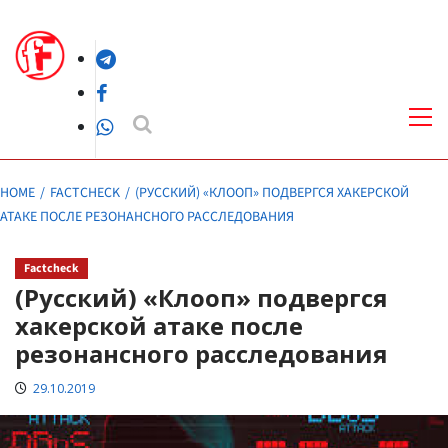
Skip
to
Telegram
content
Facebook
Pri
Me
WhatsApp
HOME
FACTCHECK
(РУССКИЙ) «КЛООП» ПОДВЕРГСЯ ХАКЕРСКОЙ
АТАКЕ ПОСЛЕ РЕЗОНАНСНОГО РАССЛЕДОВАНИЯ
Factcheck
(Русский) «Клооп» подвергся
хакерской атаке после
резонансного расследования
29.10.2019