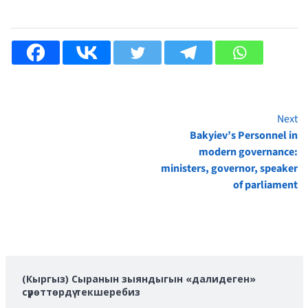
Next
Continue
Bakyiev’s Personnel in
Reading
modern governance:
ministers, governor, speaker
of parliament
(Кыргыз) Сыранын зыяндыгын «далидеген»
сүрөттөрдү текшеребиз