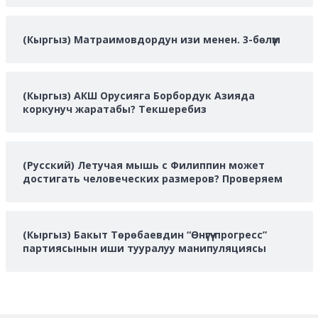
(Кыргыз) Матраимовдордун изи менен. 3-бөлүм
(Кыргыз) АКШ Орусияга Борбордук Азияда
коркунуч жаратабы? Текшеребиз
(Русский) Летучая мышь с Филиппин может
достигать человеческих размеров? Проверяем
(Кыргыз) Бакыт Төрөбаевдин “Өнүгүү-прогресс”
партиясынын иши тууралуу манипуляциясы