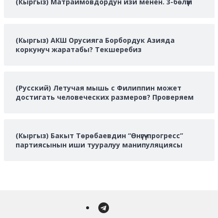
(Кыргыз) Матраимовдордун изи менен. 3-бөлүм
(Кыргыз) АКШ Орусияга Борбордук Азияда
коркунуч жаратабы? Текшеребиз
(Русский) Летучая мышь с Филиппин может
достигать человеческих размеров? Проверяем
(Кыргыз) Бакыт Төрөбаевдин “Өнүгүү-прогресс”
партиясынын иши тууралуу манипуляциясы
Telegram