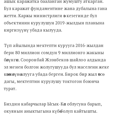
ашык каражатка бааланган жумушту аткарган.
Бул каражат фундаментине жана дубалына гана
жетти. Каржы министрлиги өз кезегинде бул
объектинин курулушун 2019-жылдын планына
киргизүүнү убада кылууда.
Түп айылында мектепти курууга 2016-жылдан
бери 80 миллион сомдун 9 миллионго жакыны
бөлүнгөн. Сооронбай Жээнбеков шайлоо алдында
эл менен болгон жолугушууда бул маселени жеке
көзөмөлүнө алууга убада берген. Бирок бир жыл өтсө
дагы, мектептин курулушу токтогон боюнча
турат.
Биздин кабарчылар Ысык-Көл облусуна барып,
окуянын аныктыгына күбө болуп кайтышты.