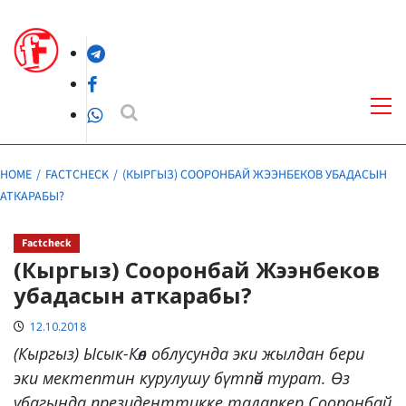
Skip
to
Telegram
content
Facebook
Pri
Me
WhatsApp
HOME
FACTCHECK
(КЫРГЫЗ) СООРОНБАЙ ЖЭЭНБЕКОВ УБАДАСЫН
АТКАРАБЫ?
Factcheck
(Кыргыз) Сооронбай Жээнбеков
убадасын аткарабы?
12.10.2018
(Кыргыз) Ысык-Көл облусунда эки жылдан бери
эки мектептин курулушу бүтпөй турат. Өз
убагында президенттикке талапкер Сооронбай