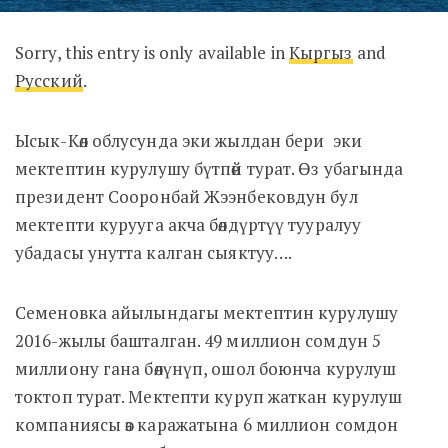
Sorry, this entry is only available in
Кыргыз
and
Русский
.
Ысык-Көл облусунда эки жылдан бери эки
мектептин курулушу бүтпөй турат. Өз убагында
президент Сооронбай Жээнбековдун бул
мектепти курууга акча бөлдүртүү тууралуу
убадасы унутта калган сыяктуу….
Семеновка айылындагы мектептин курулушу
2016-жылы башталган. 49 миллион сомдун 5
миллиону гана бөлүнүп, ошол боюнча курулуш
токтоп турат. Мектепти куруп жаткан курулуш
компаниясы өз каражатына 6 миллион сомдон