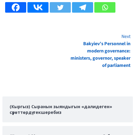
Next
Continue
Bakyiev’s Personnel in
Reading
modern governance:
ministers, governor, speaker
of parliament
(Кыргыз) Сыранын зыяндыгын «далидеген»
сүрөттөрдү текшеребиз