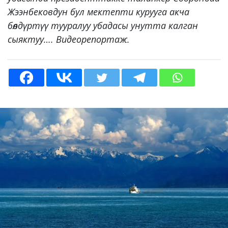
Жээнбековдун бул мектепти курууга акча
бөлдүртүү тууралуу убадасы унутта калган
сыяктуу…. Видеорепортаж.