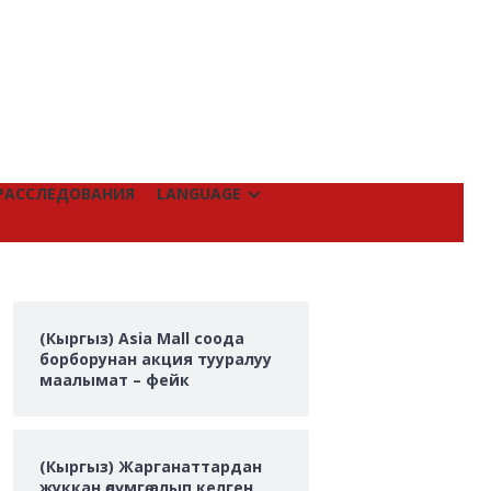
РАССЛЕДОВАНИЯ
LANGUAGE
(Кыргыз) Asia Mall соода
борборунан акция тууралуу
маалымат – фейк
(Кыргыз) Жарганаттардан
жуккан өлүмгө алып келген