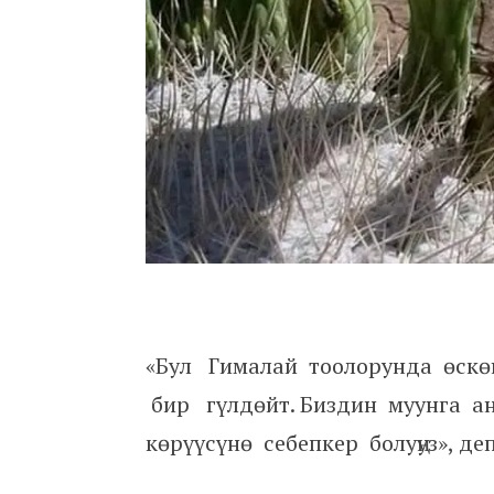
«Бул Гималай тоолорунда өскө
бир гүлдөйт. Биздин муунга а
көрүүсүнө себепкер болуңуз», де