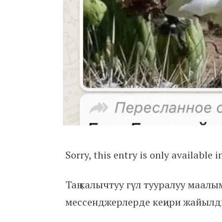
Sorry, this entry is only available 
Таң калычтуу гүл тууралуу маал
мессенджерлерде кеңири жайылд