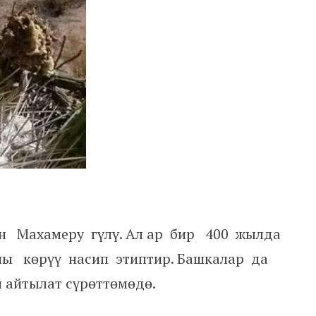
н Махамеру гүлү. Ал ар бир 400 жылда
ны көрүү насип этиптир. Башкалар да
п айтылат сүрөттөмөдө.