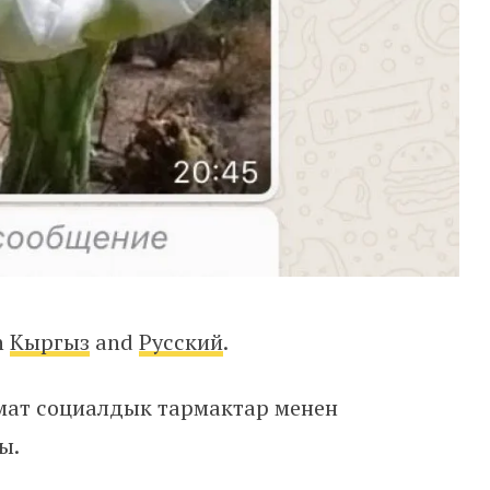
in
Кыргыз
and
Русский
.
ымат социалдык тармактар менен
ы.