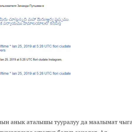
анын анык аталышы тууралуу да маалымат чыга