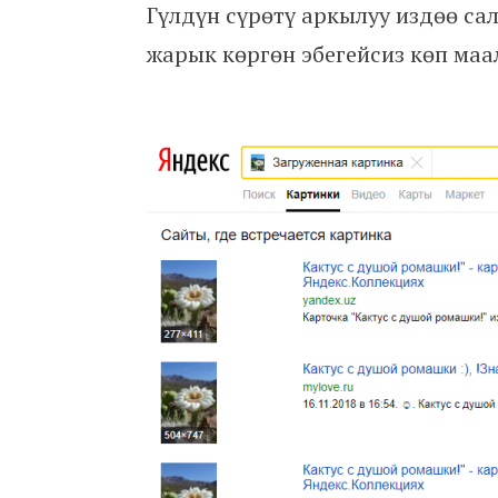
Гүлдүн сүрөтү аркылуу издөө са
жарык көргөн эбегейсиз көп маа