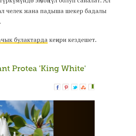
 түркүмүндө эң чоң гүл болуп саналат. Ал
бал челек жана падыша шекер бадалы
.
ачык булактарда
кеңири кездешет.