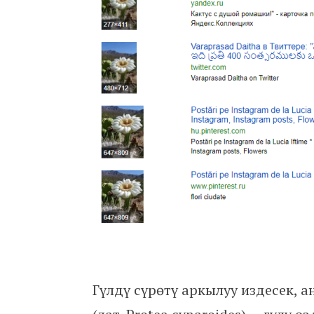
Гүлдү сүрөтү аркылуу издесек, 