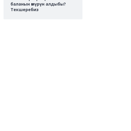
баланын өмүрүн алдыбы?
Текшеребиз