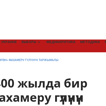
 УКРАИНЕ
ВЫБОРЫ
МЕДИАКРИТИКА
МЕТОДИКА
ДӨГӨН» МАХАМЕРУ ГҮЛҮНҮН ТАРЖЫМАЛЫ
400 жылда бир
хамеру гүлүнүн