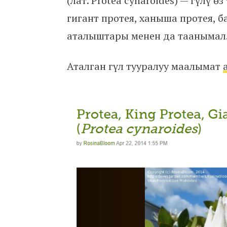
(лат. Protea cynaroides) — гүлү өз
гигант протея, ханыша протея, 
аталыштары менен да таанымал
Аталган гүл тууралуу маалымат