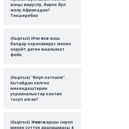
жаңы вируспу, бирок бул
жолу Африкадан?
Текшеребиз
(Кыргыз) Ичи өткөн жаш
балдар коронавирус менен
ооруйт деген маалымат
фейк
(Кыргыз) ”Өлүп кеткиле”.
Кытайдан келген
мекендештерин
украиналыктар кантип
тосуп алган?
(Кыргыз) Жөтөлгө каршы сироп
менен сүттүн аралашмасы 4