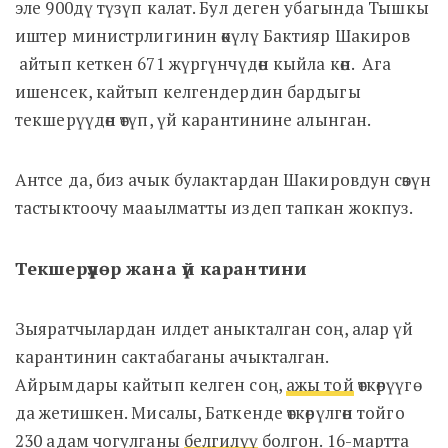
эле 900дү түзүп калат. Бул деген убагында Тышкы
иштер министрлигинин өкүлү Бактияр Шакиров
айтып кеткен 671 жүргүнчүдөн кыйла көп. Ага
ишенсек, кайтып келгендердин бардыгы
текшерүүдөн өтүп, үй карантинине алынган.
Антсе да, биз ачык булактардан Шакировдун сөзүн
тастыктоочу мааылматты издеп тапкан жокпуз.
Текшерүүлөр жана үй карантини
Зыяратчылардан илдет аныкталган соң, алар үй
карантинин сактабаганы ачыкталган.
Айрымдары кайтып келген соң,
ажы той
өткөрүүгө
да жетишкен. Мисалы, Баткенде өткөрүлгөн тойго
230 адам чогулганы
белгилүү
болгон. 16-мартта