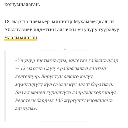
кошумчалаган.
18-мартта премьер-министр Мухаммедкалый
Абылгазиев илдеттин алгачкы үч учуру тууралуу
маалымдаган
.
«Үч учур тастыкталды, илдетке кабылгандар
— 12 мартта Сауд Арабиясынан кайтып
келгендер. Вирустун өлкөгө келүү
мүмкүндүгү күн сайын күч алып бараткан.
Биз ал менен күрөшүүгө даярдык көргөнбүз.
Рейстеги бардык 135 жүргүнчү изоляцияга
алынды».