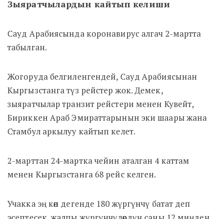
Зыяратчылардын кайтып келиши
Сауд Арабиясында коронавирус алгач 2-мартта
табылган.
Жогоруда белгиленгендей, Сауд Арабиясынан
Кыргызстанга түз рейстер жок. Демек,
зыяратчылар транзит рейстери менен Кувейт,
Бириккен Араб Эмираттарынын эки шаары жана
Стамбул аркылуу кайтып келет.
2-марттан 24-мартка чейин аталган 4 каттам
менен Кыргызстанга 68 рейс келген.
Учакка эң көп дегенде 180 жүргүнчү батат деп
эсептесек, жалпы жүргүнчүлөрдүн саны 12 миңден