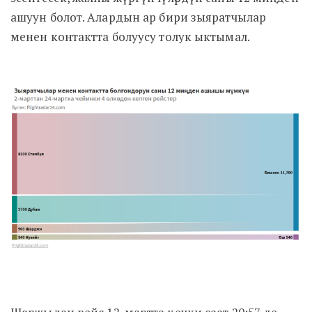
ашуун болот. Алардын ар бири зыяратчылар
менен контактта болуусу толук ыктымал.