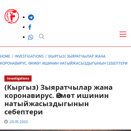
Skip
to
Telegram
content
Facebook
Pri
Me
WhatsApp
HOME
INVESTIGATIONS
(КЫРГЫЗ) ЗЫЯРАТЧЫЛАР ЖАНА
КОРОНАВИРУС. ӨКМӨТ ИШИНИН НАТЫЙЖАСЫЗДЫГЫНЫН СЕБЕПТЕРИ
Investigations
(Кыргыз) Зыяратчылар жана
коронавирус. Өкмөт ишинин
натыйжасыздыгынын
себептери
20.05.2020