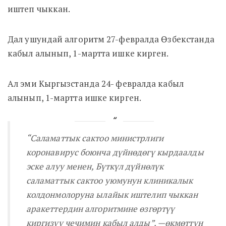
иштеп чыккан.
Дал ушундай алгоритм 27-февралда Өзбекстанда
кабыл алынып, 1-мартта ишке кирген.
Ал эми Кыргызстанда 24- февралда кабыл
алынып, 1-мартта ишке кирген.
“Саламаттык сактоо министрлиги
коронавирус боюнча дүйнөдөгү кырдаалды
эске алуу менен, Бүткүл дүйнөлүк
саламаттык сактоо уюмунун клиникалык
колдонмолоруна ылайык иштелип чыккан
аракеттердин алгоритмине өзгөртүү
киргизүү чечимин кабыл алды”, —өкмөттүн