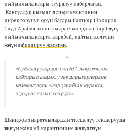
кыйынчылыктары тууралуу кабарлаган.
Консулдук кызмат департаментинин
директорунун орун басары Бактияр Шакиров
Сауд Арабиясынан зыяратчылардын бир бөлүгү
кыйынчылыктарга карабай, кайтып келгени
жөнүндө
билдирүү жасаган
.
«Сүйлөшүүлөрдөн соң 651 зыяратчыны
кайтарып алдык, үчөө дарыгерлердин
көзөмөлүндө. Алар улгайган куракта,
өздөрүн жаман сезүүдө».
Шакиров зыяратчылардын тиешелүү текшерүүдөн
өткөнүн жана үй карантинине жөнөтүлгөнүн