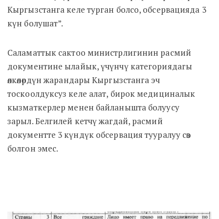
Кыргызстанга келе турган болсо, обсервацияда 3
күн болушат”.
Саламаттык сактоо министрлигинин расмий
документине ылайык, үчүнчү категориядагы
өлкөлөрдүн жарандары Кыргызстанга эч
тоскоолдуксуз келе алат, бирок медициналык
кызматкерлер менен байланышта болуусу
зарыл. Белгилей кетчү жагдай, расмий
документте 3 күндүк обсервация тууралуу сөз
болгон эмес.