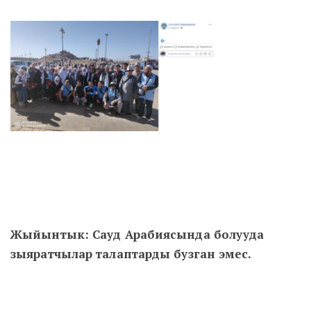
Жыйынтык: Сауд Арабиясында болууда
зыяратчылар талаптарды бузган эмес.