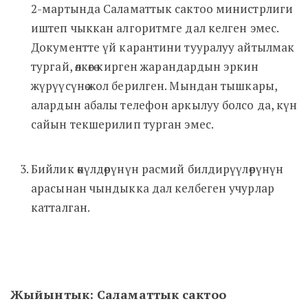
2-мартында Саламаттык сактоо министрлиги
иштеп чыккан алгоритмге дал келген эмес.
Документте үй карантини тууралуу айтылмак
тургай, өлкөгө кирген жарандардын эркин
жүрүүсүнө жол берилген. Мындан тышкары,
алардын абалы телефон аркылуу болсо да, күн
сайын текшерилип турган эмес.
Бийлик өкүлдөрүнүн расмий билдирүүлөрүнүн
арасынан чындыкка дал келбеген учурлар
катталган.
Жыйынтык: Саламаттык сактоо