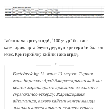
Таблицада көрсөтүлгөндөй, “100 учур” белгиси
категорияларга бөлүштүрүүнүн критерийи болгон
эмес. Критерийлер кийин гана өзгөрдү.
Factcheck.kg
12- жана 13-мартта Түркия
жана Бириккен Араб Эмираттарынан кайтып
келген жарандардын арасынан өз алдынча
сурамжылоо өткөрдү. Жарандардын
айтымында, өлкөгө кайтып келген маалда,
алардан анкета алынып, температурасы