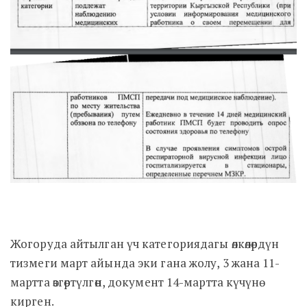
Жогоруда айтылган үч категориядагы өлкөлөрдүн
тизмеги март айында эки гана жолу, 3 жана 11-
мартта өзгөртүлгөн, документ 14-мартта күчүнө
кирген.