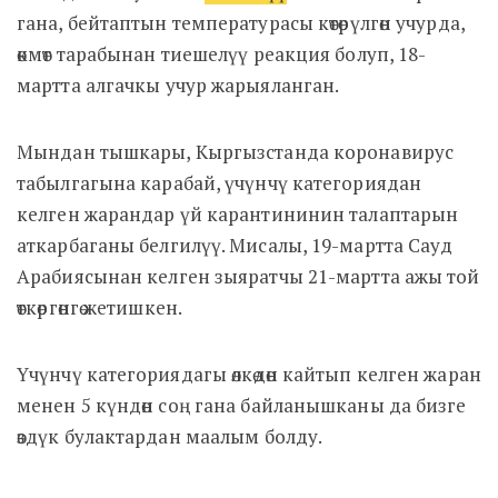
гана, бейтаптын температурасы көтөрүлгөн учурда,
өкмөт тарабынан тиешелүү реакция болуп, 18-
мартта алгачкы учур жарыяланган.
Мындан тышкары, Кыргызстанда коронавирус
табылгагына карабай, үчүнчү категориядан
келген жарандар үй карантининин талаптарын
аткарбаганы белгилүү. Мисалы, 19-мартта Сауд
Арабиясынан келген зыяратчы 21-мартта ажы той
өткөргөнгө жетишкен.
Үчүнчү категориядагы өлкөдөн кайтып келген жаран
менен 5 күндөн соң гана байланышканы да бизге
өздүк булактардан маалым болду.