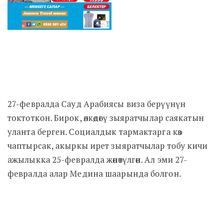
27-февралда Сауд Арабиясы виза берүүнүн
токтоткон. Бирок, өлкөдөгү зыяратчылар саякатын
уланта берген. Социалдык тармактарга көз
чаптырсак, акыркы ирет зыяратчылар тобу кичи
ажылыкка 25-февралда жөнөтүлгөн. Ал эми 27-
февралда алар Медина шаарында болгон.