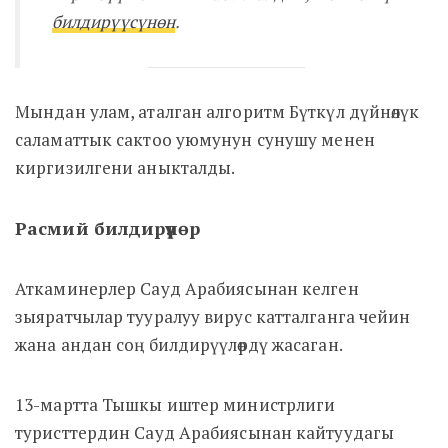
билдирүүсүнөн
.
Мындан улам, аталган алгоритм Бүткүл дүйнөлүк
саламаттык сактоо уюмунун сунушу менен
киргизилгени аныкталды.
Расмий билдирүүлөр
Аткаминерлер Сауд Арабиясынан келген
зыяратчылар тууралуу вирус катталганга чейин
жана андан соң билдирүүлөрдү жасаган.
13-мартта Тышкы иштер министрлиги
туристтердин Сауд Арабиясынан кайтуудагы