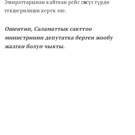
Эмираттарынан кайткан рейс сөзсүз түрдө
текшерилиши керек эле.
Ошентип, Саламаттык сакттоо
министринин депутатка берген жообу
жалган болуп чыкты.