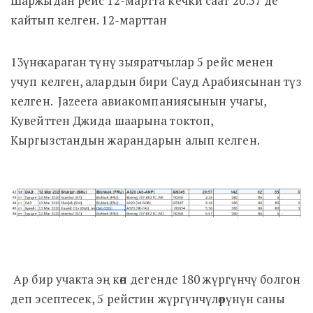
Шаржыдан рейс 12-мартта кечки саат 20:57 де
кайтып келген. 12-марттан
13үнө караган түнү зыяратчылар 5 рейс менен
учуп келген, алардын бири Сауд Арабиясынан түз
келген. Jazeera авиакомпаниясынын учагы,
Кувейттен Джида шаарына токтоп,
Кыргызстандын жарандарын алып келген.
Ар бир учакта эң көп дегенде 180 жүргүнчү болгон
деп эсептесек, 5 рейстин жүргүнчүлөрүнүн саны