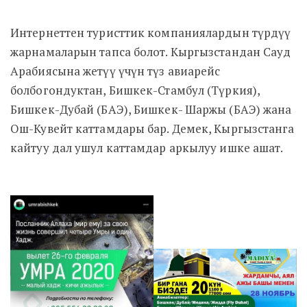
Интернеттен туристтик компаниялардын түрдүү
жарнамаларын тапса болот. Кыргызстандан Сауд
Арабиясына жетүү үчүн түз авиарейс
болбогондуктан, Бишкек-Стамбул (Түркия),
Бишкек-Дубай (БАЭ), Бишкек- Шаржы (БАЭ) жана
Ош-Кувейт каттамдары бар. Демек, Кыргызстанга
кайтуу дал ушул каттамдар аркылуу ишке ашат.