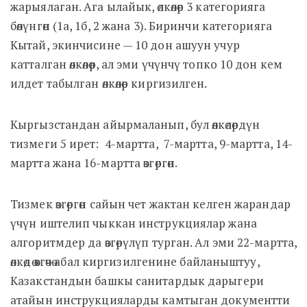
жарыялаган. Ага ылайык, өлкөлөр 3 категорияга
бөлүнгөн (1а, 1б, 2 жана 3). Биринчи категорияга
Кытай, экинчисине — 10 дон ашуун учур
катталган өлкөлөр, ал эми үчүнчү топко 10 дон кем
илдет табылган өлкөлөр киргизилген.
Кыргызстандан айырмаланып, бул өлкөлөрдүн
тизмеги 5 ирет: 4-мартта, 7-мартта, 9-мартта, 14-
мартта жана 16-мартта өзгөргөн.
Тизмек өзгөргөн сайын чет жактан келген жарандар
үчүн иштелип чыккан инструкциялар жана
алгоритмдер да өзгөрүлүп турган. Ал эми 22-мартта,
өлкөдө өзгөчө абал киргизилгенине байланыштуу,
Казакстандын башкы санитардык дарыгери
атайын инструкцияларды камтыган документти