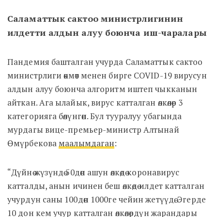
Саламаттык сактоо министрлигинин
илдетти алдын алуу боюнча иш-чаралары
Пандемия башталган учурда Саламаттык сактоо
министрлиги өкмөт менен бирге COVID-19 вирусун
алдын алуу боюнча алгоритм иштеп чыкканын
айткан. Ага ылайык, вирус катталган өлкөлөр 3
категорияга бөлүнгөн. Бул тууралуу убагында
мурдагы вице-премьер-министр Алтынай
Өмүрбекова
маалымдаган
:
“Дүйнө жүзүндө 50дөн ашун өлкөдө коронавирус
катталды, анын ичинен беш өлкөдө илдет катталган
учурдун саны 100дөн 1000ге чейин жетүүдө. Эгерде
10 дон кем учур катталган өлкөлөрдүн жарандары