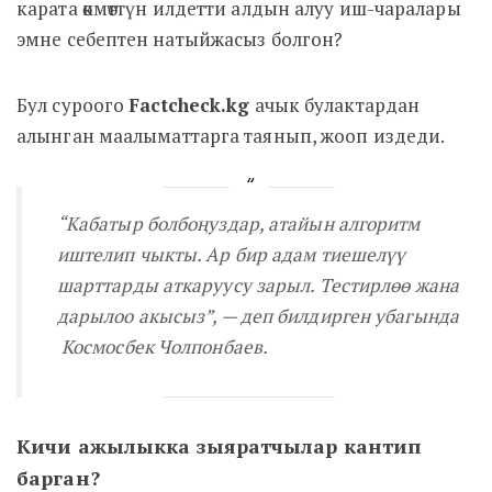
карата өкмөттүн илдетти алдын алуу иш-чаралары
эмне себептен натыйжасыз болгон?
Бул суроого
Factcheck.kg
ачык булактардан
алынган маалыматтарга таянып, жооп издеди.
“Кабатыр болбоңуздар, атайын алгоритм
иштелип чыкты. Ар бир адам тиешелүү
шарттарды аткаруусу зарыл. Тестирлөө жана
дарылоо акысыз”, — деп билдирген убагында
Космосбек Чолпонбаев.
Кичи ажылыкка зыяратчылар кантип
барган?