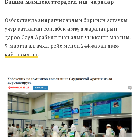
Башка мамлекеттердеги иш-чаралар
Өзбекстанда зыяратчылардын биринен алгачкы
учур катталган соң, өзбек өкмөтү өз жарандарын
дароо Сауд Арабиясынан алып чыкканы маалым.
9-мартта алгачкы рейс менен 244 жаран өлкөгө
кайтарылган
.