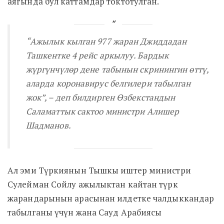
аягында бул каттамдар токтотулган.
“Ажылык кылган 977 жаран Джиддадан
Ташкентке 4 рейс аркылуу. Бардык
жүргүнчүлөр дене табынын скринингин өттү,
аларда коронавирус белгилери табылган
жок”, – деп билдирген Өзбекстандын
Саламаттык сактоо министри Алишер
Шадманов.
Ал эми Түркиянын Тышкы иштер министри
Сулейман Сойлу ажылыктан кайтан түрк
жарандарынын арасынан илдетке чалдыккандар
табылганы үчүн жана Сауд Арабиясы