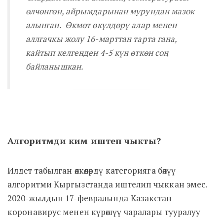
өлчөнгөн, айрымдарынан мурундан мазок
алынган. Өкмөт өкүлдөрү алар менен
аллгачкы жолу 16-марттан тарта гана,
кайтып келгенден 4-5 күн өткөн соң
байланышкан.
Алгоритмди ким иштеп чыкты?
Илдет табылган өлкөлөрдү категорияга бөлүү
алгоритми Кыргызстанда иштелип чыккан эмес.
2020-жылдын 17-февралында Казакстан
коронавирус менен күрөшүү чаралары тууралуу