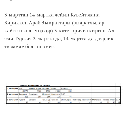
3-марттан 14-мартка чейин Кувейт жана
Бириккен Араб Эмираттары (зыяратчылар
кайтып келген өлкөлөр) 3-категорияга кирген. Ал
эми Түркия 3-мартта да, 14-мартта да дээрлик
тизмеде болгон эмес.