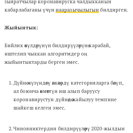
зыяратчылар коронавируска чалдыкканын
кабарлабаганы үчүн
нааразычылыгын
билдирген.
Жыйынтык:
Бийлик өкүлдөрүнүн билдирүүлөрүнө карабай,
иштелип чыккан алгоритмдер оң
жыйынтыктарды берген эмес.
Дүйнө жүзүндөгү өлкөлөрдү категорияларга бөлүп,
ал боюнча өкмөттүн иш алып баруусу
коронавирустун дүйнөдө жайылуу темпине
шайкеш келген эмес.
Чиновниктердин билдирүүлөрү 2020-жылдын