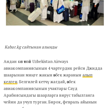
Kabar.kg сайтынан алынды
Андан көп өтпөй Uzbekistan Airways
авиакомпаниясынын 4 чартердик рейси Джидда
шаарынан миңге жакын өзбек жаранын
алып
келген
. Белгилей кетчү жагдай, өзбек
авиакомпаниясынын учактары Сауд
Арабиясындагы шаарларга вирус табылганга
чейин да учуп турган. Бирок, февраль айынын