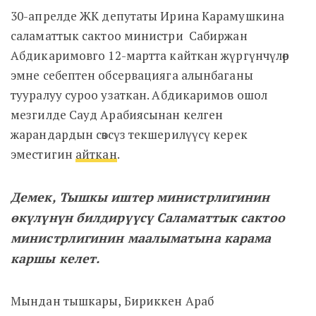
30-апрелде ЖК депутаты Ирина Карамушкина
саламаттык сактоо министри Сабиржан
Абдикаримовго 12-мартта кайткан жүргүнчүлөр
эмне себептен обсервацияга алынбаганы
тууралуу суроо узаткан. Абдикаримов ошол
мезгилде Сауд Арабиясынан келген
жарандардын сөзсүз текшерилүүсү керек
эместигин
айткан
.
Демек, Тышкы иштер министрлигинин
өкүлүнүн билдирүүсү Саламаттык сактоо
министрлигинин маалыматына карама
каршы келет.
Мындан тышкары, Бириккен Араб