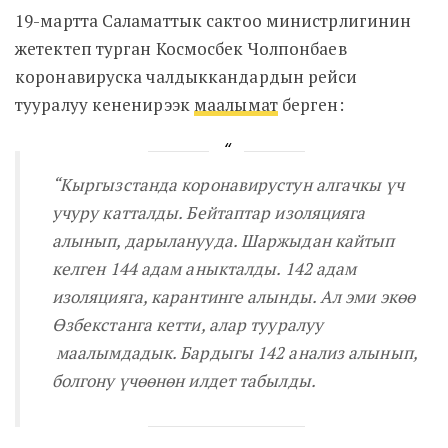
19-мартта Саламаттык сактоо министрлигинин
жетектеп турган Космосбек Чолпонбаев
коронавируска чалдыккандардын рейси
тууралуу кененирээк
маалымат
берген:
“Кыргызстанда коронавирустун алгачкы үч
учуру катталды. Бейтаптар изоляцияга
алынып, дарыланууда. Шаржыдан кайтып
келген 144 адам аныкталды. 142 адам
изоляцияга, карантинге алынды. Ал эми экөө
Өзбекстанга кетти, алар тууралуу
маалымдадык. Бардыгы 142 анализ алынып,
болгону үчөөнөн илдет табылды.