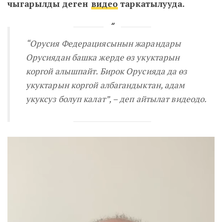
чыгарылды деген
видео
таркатылууда.
“Орусия Федерациясынын жарандары
Орусиядан башка жерде өз укуктарын
коргой алышпайт. Бирок Орусияда да өз
укуктарын коргой албагандыктан, адам
укуксуз болуп калат”, – деп айтылат видеодо.
Video
Player