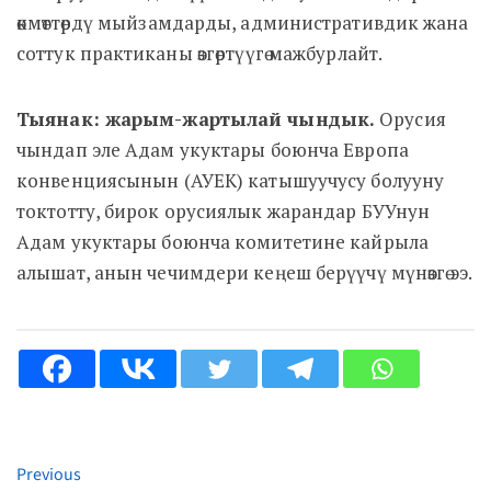
өкмөттөрдү мыйзамдарды, административдик жана
соттук практиканы өзгөртүүгө мажбурлайт.
Тыянак: жарым-жартылай чындык.
Орусия
чындап эле Адам укуктары боюнча Европа
конвенциясынын (АУЕК) катышуучусу болууну
токтотту, бирок орусиялык жарандар БУУнун
Адам укуктары боюнча комитетине кайрыла
алышат, анын чечимдери кеңеш берүүчү мүнөзгө ээ.
Previous
Continue