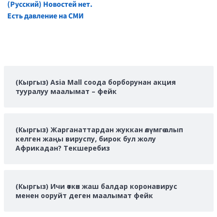
(Русский) Новостей нет.
Reading
Есть давление на СМИ
(Кыргыз) Asia Mall соода борборунан акция
тууралуу маалымат – фейк
(Кыргыз) Жарганаттардан жуккан өлүмгө алып
келген жаңы вируспу, бирок бул жолу
Африкадан? Текшеребиз
(Кыргыз) Ичи өткөн жаш балдар коронавирус
менен ооруйт деген маалымат фейк