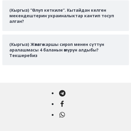
(Кыргыз) ”Өлүп кеткиле”. Кытайдан келген
мекендештерин украиналыктар кантип тосуп
алган?
(Кыргыз) Жөтөлгө каршы сироп менен сүттүн
аралашмасы 4 баланын өмүрүн алдыбы?
Текшеребиз
Telegram
Facebook
WhatsApp