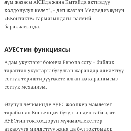
өлүм жазасы АКШда жана Кытайда активдүү
колдонулуп келет”, – деп жазган Медведев өзүнүн
«ВКонтакте» тармагындагы расмий
баракчасында.
АУЕСтин функциясы
Адам укуктары боюнча Европа соту – бийлик
тараптан укуктары бузулган жарандар адилеттүү
соттук териштирүүгө жете алган көз карандысыз
соттук механизм.
Өзүнүн чечиминде АУЕС жоопкер мамлекет
тарабынан Конвенция бузулган деп таба алат.
АУЕСтин токтомдорун мүчө мамлекеттер
аткарууга милдеттүү жана да бул токтомдор