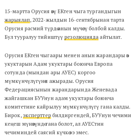
15-мартта Орусия өзү ЕКтен чыга тургандыгын
жарыялап
, 2022-жылдын 16-сентябрынан тарта
Орусия расмий түрдө анын мүчөсү болбой калды.
Бул тууралуу тийиштүү
резолюцияда
айтылат.
Орусия ЕКтен чыгаары менен анын жарандары өз
укуктарын Адам укуктары боюнча Европа
сотунда (мындан ары АУЕС) коргоо
мүмкүнчүлүгүнөн ажырады. Орусия
Федерациясынын жарандарында Женевада
жайгашкан БУУнун адам укуктары боюнча
комитетине кайрылуу мүмкүнчүлүгү гана калды.
Бирок,
эксперттер
билдиргендей, БУУнун чечими
кеңеш мүнөзүндө гана болот, ал АУЕСтин
чечиминдей саясий күчкө ээ эмес.