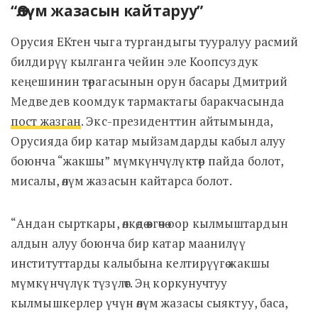
“Өлүм жазасын кайтаруу”
Орусия ЕКтен чыга тургандыгы тууралуу расмий
билдирүү кылганга чейин эле Коопсуздук
кеңешинин төрагасынын орун басары Дмитрий
Медведев коомдук тармактагы баракчасында
пост жазган
. Экс-президенттин айтымында,
Орусияда бир катар мыйзамдарды кабыл алуу
боюнча “жакшы” мүмкүнчүлүктөр пайда болот,
мисалы, өлүм жазасын кайтарса болот.
“Андан сырткары, өлкөдө өзгөчө оор кылмыштардын
алдын алуу боюнча бир катар маанилүү
институттарды калыбына келтирүүгө жакшы
мүмкүнчүлүк түзүлөт. Эң коркунучтуу
кылмышкерлер үчүн өлүм жазасы сыяктуу, баса,