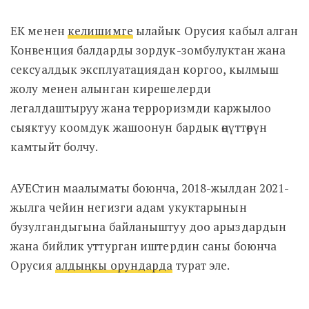
ЕК менен
келишимге
ылайык Орусия кабыл алган
Конвенция балдарды зордук-зомбулуктан жана
сексуалдык эксплуатациядан коргоо, кылмыш
жолу менен алынган кирешелерди
легалдаштыруу жана терроризмди каржылоо
сыяктуу коомдук жашоонун бардык өңүттөрүн
камтыйт болчу.
АУЕСтин маалыматы боюнча, 2018-жылдан 2021-
жылга чейин негизги адам укуктарынын
бузулгандыгына байланыштуу доо арыздардын
жана бийлик уттурган иштердин саны боюнча
Орусия
алдыңкы орундарда
турат эле.