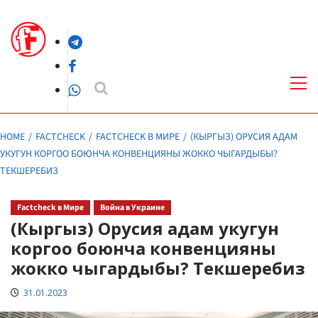
Skip
to
Telegram
content
Facebook
Pri
Me
WhatsApp
HOME
FACTCHECK
FACTCHECK В МИРЕ
(КЫРГЫЗ) ОРУСИЯ АДАМ
УКУГУН КОРГОО БОЮНЧА КОНВЕНЦИЯНЫ ЖОККО ЧЫГАРДЫБЫ?
ТЕКШЕРЕБИЗ
Factcheck в Мире
Война в Украине
(Кыргыз) Орусия адам укугун
коргоо боюнча конвенцияны
жокко чыгардыбы? Текшеребиз
31.01.2023