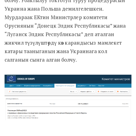
болчу. Убактылуу токтотуп туруу процедурасын
Украина жана Польша демилгелешкен.
Мурдараак ЕКтин Министрлер комитети
Орусиянын “Донецк Элдик Республикасы” жана
“Луганск Элдик Республикасы” деп аталган
жикчил түзүлүштөрдү көз карандысыз мамлекет
катары тааныганын жана Украинага кол
салганын сынга алган болчу.