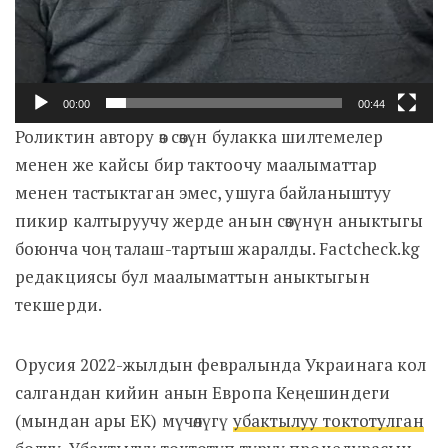
00:00
00:44
Роликтин автору өз сөзүн булакка шилтемелер
менен же кайсы бир тактоочу маалыматтар
менен тастыктаган эмес, ушуга байланыштуу
пикир калтыруучу жерде анын сөзүнүн аныктыгы
боюнча чоң талаш-тартыш жаралды. Factcheck.kg
редакциясы бул маалыматтын аныктыгын
текшерди.
Орусия 2022-жылдын февралында Украинага кол
салгандан кийин анын Европа Кеңешиндеги
(мындан ары ЕК) мүчөлүгү
убактылуу токтотулган