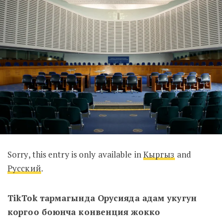
Sorry, this entry is only available in
Кыргыз
and
Русский
.
TikTok тармагында Орусияда адам укугун
коргоо боюнча конвенция жокко